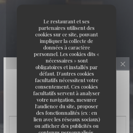
Le restaurant et ses
partenaires utilisent des
cookies sur ce site, pouvant
impliquer la collecte de
données à caractère
personnel. Les cookies dits «
nécessaires » sont
obligatoires et installés par
défaut. D'autres cookies
facultatifs nécessitent votre
consentement. Ces cookies
facultatifs servent à analyser
votre navigation, mesurer
l'audience du site, proposer
des fonctionnalités (ex : en
lien avec les réseaux sociaux)
ou afficher des publicités ou
contenus personnalisés.