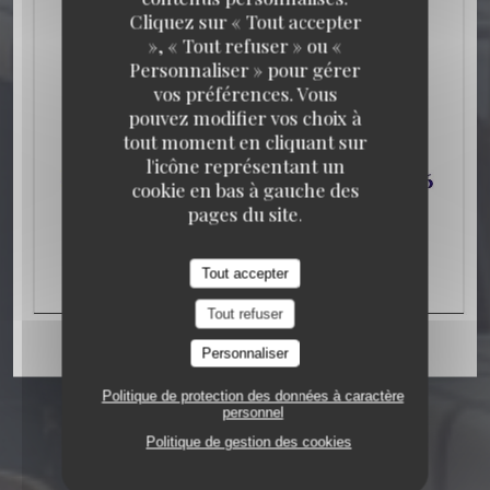
Cliquez sur « Tout accepter
», « Tout refuser » ou «
Personnaliser » pour gérer
vos préférences. Vous
pouvez modifier vos choix à
tout moment en cliquant sur
BISTROT
106 RUE DE LA FOLIE MERICOURT
l'icône représentant un
75011 PARIS
cookie en bas à gauche des
pages du site.
Tout accepter
Tout refuser
Personnaliser
Politique de protection des données à caractère
personnel
Politique de gestion des cookies