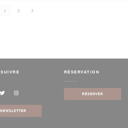
1
2
3
 SUIVRE
RÉSERVATION
RÉSERVER
book ((ouvre une nouvelle fenêtre))
Twitter ((ouvre une nouvelle fenêtre))
Instagram ((ouvre une nouvelle fenêtre))
NEWSLETTER