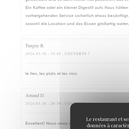
Ein Kaffee oder ein kleiner Digestif aufs Haus hätt
vorhergehenden Service sicherlich etwas besänftigt.
sowohl die Location und das Essen großartig waren
Tanguy
B
2024-03-30
- 19:45 - COUVERTS 7
le lieu, les plats et les vins
Arnaud
D
2024-03-30
- 20:30 - COUVERTS 4
Le restaurant et se
Excellent! Nous nous sommes régalés, merci beauc
données à caractère