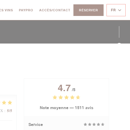
((OUVRE UNE NOUVELLE FENÊTRE))
FR
ES VINS
PAYPRO
ACCÈS/CONTACT
RÉSERVER
Face
Twit
Inst
4.7
/5
Note moyenne —
1511 avis
5
/5
IX
:
Service