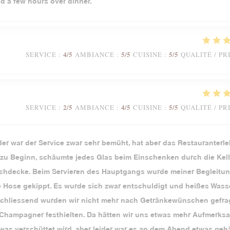
nd a few hours over dinner.
4
/5
5
/5
5
/5
SERVICE
:
AMBIANCE
:
CUISINE
:
QUALITÉ / PR
2
/5
4
/5
5
/5
SERVICE
:
AMBIANCE
:
CUISINE
:
QUALITÉ / PR
der war der Service zwar sehr bemüht, hat aber das Restauranterl
u Beginn, schäumte jedes Glas beim Einschenken durch die Kell
Tischdecke. Beim Servieren des Hauptgangs wurde meiner Begleitun
ie Hose gekippt. Es wurde sich zwar entschuldigt und heißes Wass
Anschliessend wurden wir nicht mehr nach Getränkewünschen gefrag
 Champagner festhielten. Da hätten wir uns etwas mehr Aufmerks
as verschüttet wird, aber leider war es an dem Abend etwas gehä