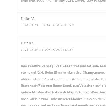
Delicious food and friendly staff. Lovely way to spe
Niclas
V
2024-03-29
- 19:30 - COUVERTS 2
Caspar
S
2024-03-29
- 21:00 - COUVERTS 4
Das Positive vorweg: Das Essen war fantastisch. Lei
etwas getrübt. Beim Einschenken des Champagners z
ordentlich über und es lief am Glas heran auf die 
Bratensaft/Fett von ihrem Steak aus Versehen auf d
gebracht, aber das hat so richtig nicht geholfen. 
dass wir bis zum Ende unserer Mahlzeit uns an dem
gewünscht und es kann immer mal passieren, das etw