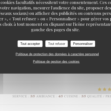
 cookies facultatifs nécessitent votre consentement. Ces co
votre navigation, mesurer l'audience du site, proposer des
 réseaux sociaux) ou afficher des publicités ou contenus per
er », « Tout refuser » ou « Personnaliser » pour gérer vos
4
/5
5
/5
5
/5
SERVICE
:
AMBIANCE
:
CUISINE
:
QUALITÉ / PR
s choix à tout moment en cliquant sur l'icône représentant
gauche des pages du site.
 est comblé. Le cadre est chaleureux et d’un autre temps que nous
Tout accepter
Tout refuser
Personnaliser
rvice agréable et de bon ton. Merci à toute l’équipe
Politique de protection des données à caractère personnel
Politique de gestion des cookies
5
/5
5
/5
5
/5
SERVICE
:
AMBIANCE
:
CUISINE
:
QUALITÉ / PR
5
/5
4
/5
5
/5
SERVICE
:
AMBIANCE
:
CUISINE
:
QUALITÉ / PR