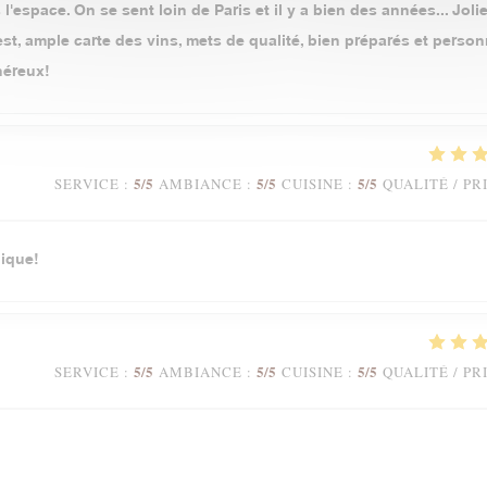
l'espace. On se sent loin de Paris et il y a bien des années... Jolie
t, ample carte des vins, mets de qualité, bien préparés et person
néreux!
5
/5
5
/5
5
/5
SERVICE
:
AMBIANCE
:
CUISINE
:
QUALITÉ / PR
ique!
5
/5
5
/5
5
/5
SERVICE
:
AMBIANCE
:
CUISINE
:
QUALITÉ / PR