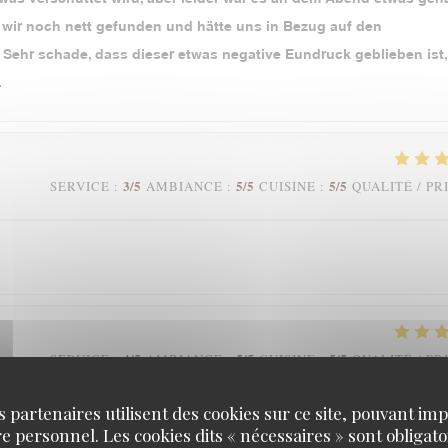
en wir noch nett gefunden und hätte uns in Bezug auf den
 Sehr schade, dass dieser etwas negative Eundruck geblieben ist,
.
3
/5
5
/5
5
/5
SERVICE
:
AMBIANCE
:
CUISINE
:
QUALITÉ / PR
4
/5
5
/5
5
/5
SERVICE
:
AMBIANCE
:
CUISINE
:
QUALITÉ / PR
s partenaires utilisent des cookies sur ce site, pouvant impl
oup!
 personnel. Les cookies dits « nécessaires » sont obligatoi