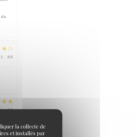
 da
5
/5
IX
:
5
/5
IX
:
iquer la collecte de
res et installés par