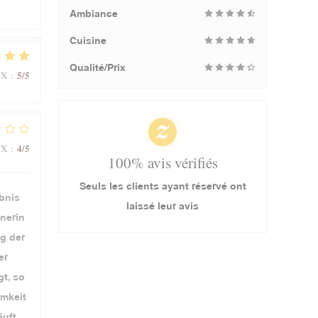
Ambiance
Cuisine
Qualité/Prix
5
/5
IX
:
4
/5
IX
:
100% avis vérifiés
Seuls les clients ayant réservé ont
ebnis
laissé leur avis
nerin
g der
er
t, so
amkeit
uft.