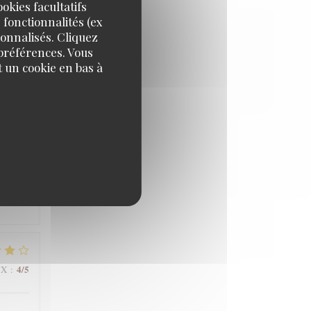
okies facultatifs
 fonctionnalités (ex
sonnalisés. Cliquez
 préférences. Vous
5
/5
IX
:
 un cookie en bas à
5
/5
IX
:
4
/5
IX
: