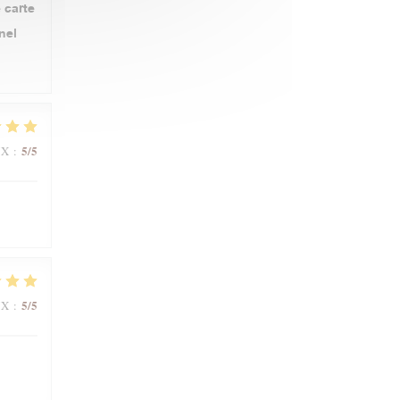
 carte
nel
5
/5
IX
:
5
/5
IX
: