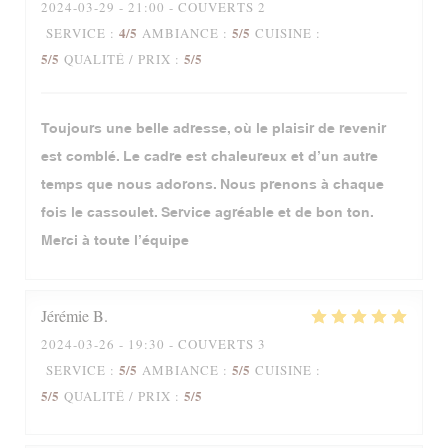
2024-03-29
- 21:00 - COUVERTS 2
4
/5
5
/5
SERVICE
:
AMBIANCE
:
CUISINE
:
5
/5
5
/5
QUALITÉ / PRIX
:
Toujours une belle adresse, où le plaisir de revenir
est comblé. Le cadre est chaleureux et d’un autre
temps que nous adorons. Nous prenons à chaque
fois le cassoulet. Service agréable et de bon ton.
Merci à toute l’équipe
Jérémie
B
2024-03-26
- 19:30 - COUVERTS 3
5
/5
5
/5
SERVICE
:
AMBIANCE
:
CUISINE
:
5
/5
5
/5
QUALITÉ / PRIX
: