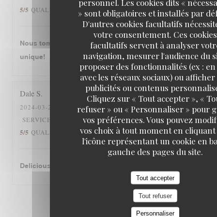
personnel. Les cookies dits « nécessa
5
/5
5
/5
QUALITÉ / PRIX
:
» sont obligatoires et installés par dé
D'autres cookies facultatifs nécessit
votre consentement. Ces cookies
Nous tombons amourex de cette restaurant. C‘est
facultatifs servent à analyser votr
navigation, mesurer l'audience du si
unique!
proposer des fonctionnalités (ex : en 
avec les réseaux sociaux) ou afficher
publicités ou contenus personnalis
Dale
S
Cliquez sur « Tout accepter », « To
2024-03-26
- 12:30 - COUVERTS 2
refuser » ou « Personnaliser » pour 
vos préférences. Vous pouvez modif
5
/5
5
/5
SERVICE
:
AMBIANCE
:
CUISINE
:
vos choix à tout moment en cliquant
5
/5
5
/5
QUALITÉ / PRIX
:
l'icône représentant un cookie en ba
gauche des pages du site.
Delicious cassoulet!
Tout accepter
Tout refuser
1
2
3
Personnaliser