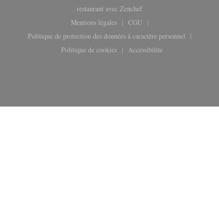
((ouvre une nouvelle fenêtr
restaurant avec
Zenchef
Mentions légales
CGU
((ouvre une nouvelle fenêtre))
((ouvre une nouvelle fenêtre
Politique de protection des données à caractère personnel
((ouvre une nouvelle fenêtre))
Politique de cookies
Accessibilite
((ouvre une nouvelle fenêtre))
((ouvre une nouvelle fenêt