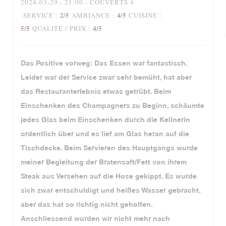
2024-03-29
- 21:00 - COUVERTS 4
2
/5
4
/5
SERVICE
:
AMBIANCE
:
CUISINE
:
5
/5
4
/5
QUALITÉ / PRIX
:
Das Positive vorweg: Das Essen war fantastisch.
Leider war der Service zwar sehr bemüht, hat aber
das Restauranterlebnis etwas getrübt. Beim
Einschenken des Champagners zu Beginn, schäumte
jedes Glas beim Einschenken durch die Kellnerin
ordentlich über und es lief am Glas heran auf die
Tischdecke. Beim Servieren des Hauptgangs wurde
meiner Begleitung der Bratensaft/Fett von ihrem
Steak aus Versehen auf die Hose gekippt. Es wurde
sich zwar entschuldigt und heißes Wasser gebracht,
aber das hat so richtig nicht geholfen.
Anschliessend wurden wir nicht mehr nach