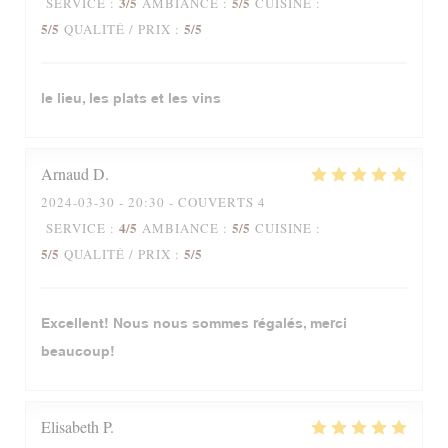
3
/5
5
/5
SERVICE
:
AMBIANCE
:
CUISINE
:
5
/5
5
/5
QUALITÉ / PRIX
:
le lieu, les plats et les vins
Arnaud
D
2024-03-30
- 20:30 - COUVERTS 4
4
/5
5
/5
SERVICE
:
AMBIANCE
:
CUISINE
:
5
/5
5
/5
QUALITÉ / PRIX
:
Excellent! Nous nous sommes régalés, merci
beaucoup!
Elisabeth
P