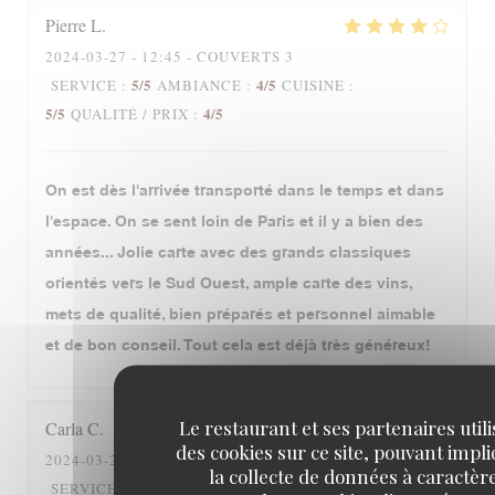
Pierre
L
2024-03-27
- 12:45 - COUVERTS 3
5
/5
4
/5
SERVICE
:
AMBIANCE
:
CUISINE
:
5
/5
4
/5
QUALITÉ / PRIX
:
On est dès l'arrivée transporté dans le temps et dans
l'espace. On se sent loin de Paris et il y a bien des
années... Jolie carte avec des grands classiques
orientés vers le Sud Ouest, ample carte des vins,
mets de qualité, bien préparés et personnel aimable
et de bon conseil. Tout cela est déjà très généreux!
Le restaurant et ses partenaires util
Carla
C
des cookies sur ce site, pouvant impl
2024-03-28
- 19:00 - COUVERTS 4
la collecte de données à caractèr
5
/5
5
/5
SERVICE
:
AMBIANCE
:
CUISINE
: