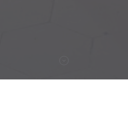
Vítejte na
Auberge Pyrénées
Cévennes