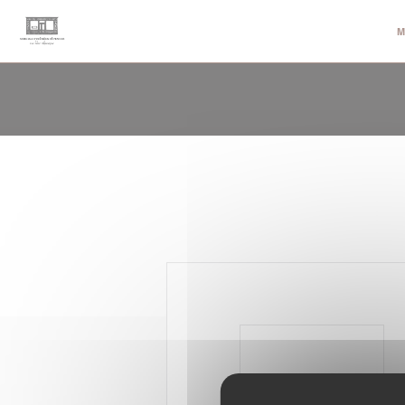
CCookie-styringspanel
M