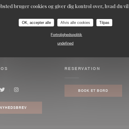
bsted bruger cookies og giver dig kontrol over, hvad du vil
OK, accepter alle
Afvis alle cookies
Tilpas
Fortrolighedspolitik
undefined
 OS
RESERVATION
BOOK ET BORD
ook ((åbner i et nyt vindue))
Twitter ((åbner i et nyt vindue))
Instagram ((åbner i et nyt vindue))
NYHEDSBREV