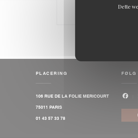
Dette we
PLACERING
FØLG
106 RUE DE LA FOLIE MERICOURT
Faceb
((åbner i et nyt vindue))
75011 PARIS
01 43 57 33 78