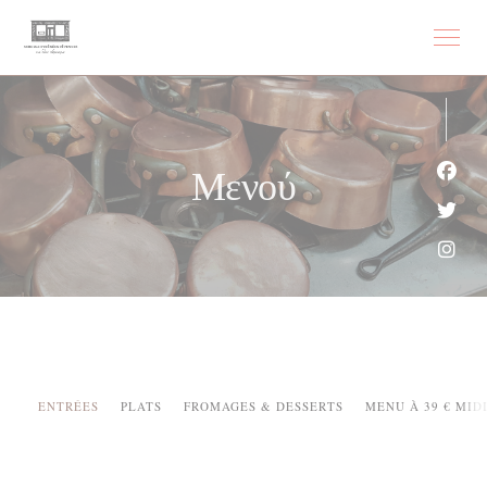
Πίνακας διαχείρισης "Μπισκότων" (Cookies)
Μενού
Face
Twit
Inst
ENTRÉES
PLATS
FROMAGES & DESSERTS
MENU À 39 € MIDI