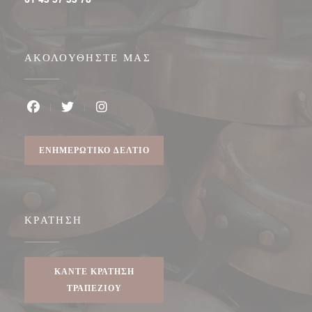
ΑΚΟΛΟΥΘΉΣΤΕ ΜΑΣ
Facebook ((ανοίγει σε νέο παράθυρο))
Twitter ((ανοίγει σε νέο παράθυρο))
Instagram ((ανοίγει σε νέο παράθυρο))
ΕΝΗΜΕΡΩΤΙΚΌ ΔΕΛΤΊΟ
ΚΡΆΤΗΣΗ
ΚΆΝΤΕ ΚΡΆΤΗΣΗ
ΤΡΑΠΕΖΙΟΎ