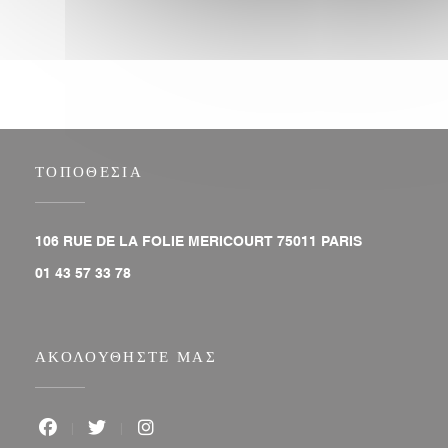
ΤΟΠΟΘΕΣΊΑ
((ανοίγει σε ν
106 RUE DE LA FOLIE MERICOURT 75011 PARIS
01 43 57 33 78
ΑΚΟΛΟΥΘΉΣΤΕ ΜΑΣ
Facebook ((ανοίγει σε νέο παράθυρο))
Twitter ((ανοίγει σε νέο παράθυρο))
Instagram ((ανοίγει σε νέο παράθυρο))