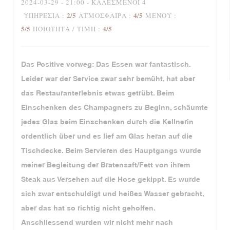
2024-03-29
- 21:00 - ΚΑΛΕΣΜΈΝΟΙ 4
2
/5
4
/5
ΥΠΗΡΕΣΊΑ
:
ΑΤΜΌΣΦΑΙΡΑ
:
ΜΕΝΟΎ
:
5
/5
4
/5
ΠΟΙΌΤΗΤΑ / ΤΙΜΉ
:
Das Positive vorweg: Das Essen war fantastisch.
Leider war der Service zwar sehr bemüht, hat aber
das Restauranterlebnis etwas getrübt. Beim
Einschenken des Champagners zu Beginn, schäumte
jedes Glas beim Einschenken durch die Kellnerin
ordentlich über und es lief am Glas heran auf die
Tischdecke. Beim Servieren des Hauptgangs wurde
meiner Begleitung der Bratensaft/Fett von ihrem
Steak aus Versehen auf die Hose gekippt. Es wurde
sich zwar entschuldigt und heißes Wasser gebracht,
aber das hat so richtig nicht geholfen.
Anschliessend wurden wir nicht mehr nach