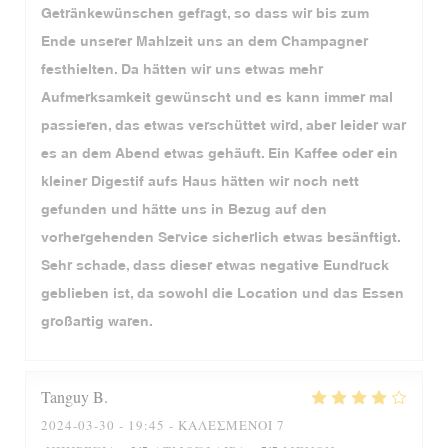
Getränkewünschen gefragt, so dass wir bis zum
Ende unserer Mahlzeit uns an dem Champagner
festhielten. Da hätten wir uns etwas mehr
Aufmerksamkeit gewünscht und es kann immer mal
passieren, das etwas verschüttet wird, aber leider war
es an dem Abend etwas gehäuft. Ein Kaffee oder ein
kleiner Digestif aufs Haus hätten wir noch nett
gefunden und hätte uns in Bezug auf den
vorhergehenden Service sicherlich etwas besänftigt.
Sehr schade, dass dieser etwas negative Eundruck
geblieben ist, da sowohl die Location und das Essen
großartig waren.
Tanguy
B
2024-03-30
- 19:45 - ΚΑΛΕΣΜΈΝΟΙ 7