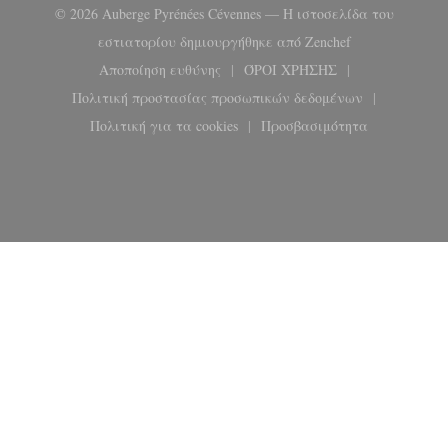
© 2026 Auberge Pyrénées Cévennes — Η ιστοσελίδα του
((ανοίγει σε ν
εστιατορίου δημιουργήθηκε από
Zenchef
Αποποίηση ευθύνης
ΌΡΟΙ ΧΡΉΣΗΣ
((ανοίγει σε νέο παράθυρο))
((ανοίγει σε νέο παρά
Πολιτική προστασίας προσωπικών δεδομένων
((ανοίγει σε νέο παράθυρο))
Πολιτική για τα cookies
Προσβασιμότητα
((ανοίγει σε νέο παράθυρο))
((ανοίγει σε νέο παρ