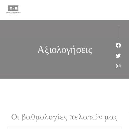
Πίνακας διαχείρισης "Μπισκότων" (Cookies)
Αξιολογήσεις
Face
Twit
Inst
Οι βαθμολογίες πελατών μας