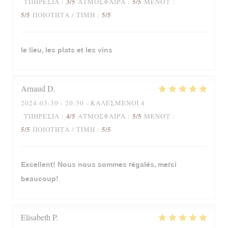
3
/5
5
/5
ΥΠΗΡΕΣΊΑ
:
ΑΤΜΌΣΦΑΙΡΑ
:
ΜΕΝΟΎ
:
5
/5
5
/5
ΠΟΙΌΤΗΤΑ / ΤΙΜΉ
:
le lieu, les plats et les vins
Arnaud
D
2024-03-30
- 20:30 - ΚΑΛΕΣΜΈΝΟΙ 4
4
/5
5
/5
ΥΠΗΡΕΣΊΑ
:
ΑΤΜΌΣΦΑΙΡΑ
:
ΜΕΝΟΎ
:
5
/5
5
/5
ΠΟΙΌΤΗΤΑ / ΤΙΜΉ
:
Excellent! Nous nous sommes régalés, merci
beaucoup!
Elisabeth
P