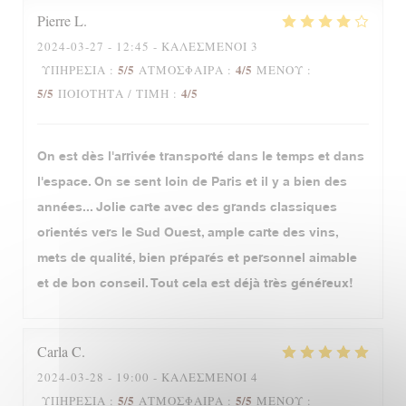
Pierre
L
2024-03-27
- 12:45 - ΚΑΛΕΣΜΈΝΟΙ 3
5
/5
4
/5
ΥΠΗΡΕΣΊΑ
:
ΑΤΜΌΣΦΑΙΡΑ
:
ΜΕΝΟΎ
:
5
/5
4
/5
ΠΟΙΌΤΗΤΑ / ΤΙΜΉ
:
On est dès l'arrivée transporté dans le temps et dans
l'espace. On se sent loin de Paris et il y a bien des
années... Jolie carte avec des grands classiques
orientés vers le Sud Ouest, ample carte des vins,
mets de qualité, bien préparés et personnel aimable
et de bon conseil. Tout cela est déjà très généreux!
Carla
C
2024-03-28
- 19:00 - ΚΑΛΕΣΜΈΝΟΙ 4
5
/5
5
/5
ΥΠΗΡΕΣΊΑ
:
ΑΤΜΌΣΦΑΙΡΑ
:
ΜΕΝΟΎ
: