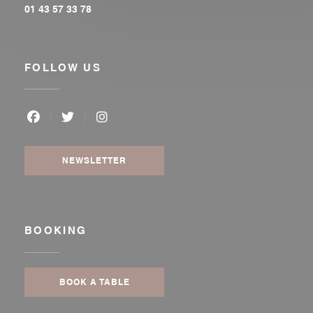
01 43 57 33 78
FOLLOW US
Facebook ((opens in a new window))
Twitter ((opens in a new window))
Instagram ((opens in a new window
NEWSLETTER
BOOKING
BOOK A TABLE