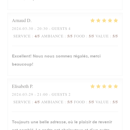
Arnaud
D
2024-03-30
- 20:30 - GUESTS 4
4
/5
5
/5
5
/5
5
/5
SERVICE
:
AMBIANCE
:
FOOD
:
VALUE
:
Excellent! Nous nous sommes régalés, merci
beaucoup!
Elisabeth
P
2024-03-29
- 21:00 - GUESTS 2
4
/5
5
/5
5
/5
5
/5
SERVICE
:
AMBIANCE
:
FOOD
:
VALUE
:
Toujours une belle adresse, où le plaisir de revenir