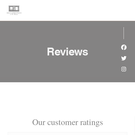
Personalizing your cookie choices
Reviews
Face
Twit
Inst
Our customer ratings