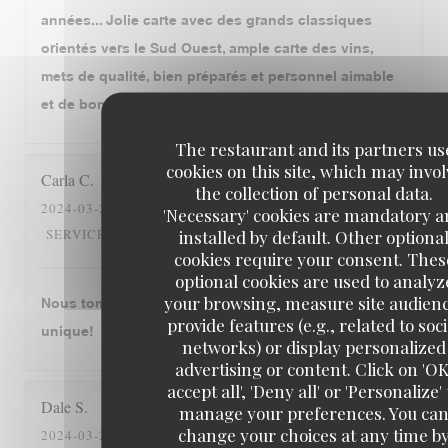
années... Jolie carte avec des grands classiques
orientés vers le Sud Ouest, ample carte des vins,
mets de qualité, bien préparés et personnel aimable
et de bon conseil. Tout cela est déjà très généreux!
The restaurant and its partners us
cookies on this site, which may invol
Carla
C
the collection of personal data.
2024-03-28
- 19:00 - GUESTS 4
'Necessary' cookies are mandatory 
5
/5
5
/5
5
/5
5
/5
SERVICE
:
AMBIANCE
:
FOOD
:
VALUE
:
installed by default. Other optiona
cookies require your consent. Thes
optional cookies are used to analyz
your browsing, measure site audien
Nous tombons amourex de cette restaurant. C‘est
provide features (e.g., related to soci
unique!
networks) or display personalized
advertising or content. Click on 'OK
accept all', 'Deny all' or 'Personalize' 
Dale
S
manage your preferences. You ca
change your choices at any time b
2024-03-26
- 12:30 - GUESTS 2