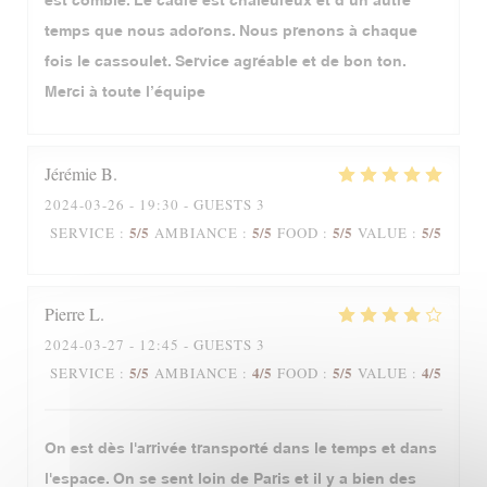
est comblé. Le cadre est chaleureux et d’un autre
temps que nous adorons. Nous prenons à chaque
fois le cassoulet. Service agréable et de bon ton.
Merci à toute l’équipe
Jérémie
B
2024-03-26
- 19:30 - GUESTS 3
5
/5
5
/5
5
/5
5
/5
SERVICE
:
AMBIANCE
:
FOOD
:
VALUE
:
Pierre
L
2024-03-27
- 12:45 - GUESTS 3
5
/5
4
/5
5
/5
4
/5
SERVICE
:
AMBIANCE
:
FOOD
:
VALUE
:
On est dès l'arrivée transporté dans le temps et dans
l'espace. On se sent loin de Paris et il y a bien des