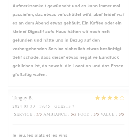
Aufmerksamkeit gewünscht und es kann immer mal
passieren, das etwas verschüttet wird, aber leider war
es an dem Abend etwas gehäuft. Ein Kaffee oder ein
kleiner Digestif aufs Haus hätten wir noch nett
gefunden und hätte uns in Bezug auf den
vorhergehenden Service sicherlich etwas besänftigt.
Sehr schade, dass dieser etwas negative Eundruck
geblieben ist, da sowohl die Location und das Essen
großartig waren.
Tanguy
B
2024-03-30
- 19:45 - GUESTS 7
3
/5
5
/5
5
/5
5
/5
SERVICE
:
AMBIANCE
:
FOOD
:
VALUE
:
le lieu, les plats et les vins