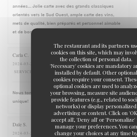
années... Jolie carte avec des grands classiques
orientés vers le Sud Ouest, ample carte des vins,
mets de qualité, bien préparés et personnel aimable
et de bon conseil. Tout cela est déjà très généreux!
The restaurant and its partners us
cookies on this site, which may invol
Carla
C
the collection of personal data.
2024-03-28
- 19:00 - GUESTS 4
'Necessary' cookies are mandatory 
5
/5
5
/5
5
/5
5
/5
SERVICE
:
AMBIANCE
:
FOOD
:
VALUE
:
installed by default. Other optiona
cookies require your consent. Thes
optional cookies are used to analyz
your browsing, measure site audien
Nous tombons amourex de cette restaurant. C‘est
provide features (e.g., related to soci
unique!
networks) or display personalized
advertising or content. Click on 'OK
accept all', 'Deny all' or 'Personalize' 
Dale
S
manage your preferences. You ca
change your choices at any time b
2024-03-26
- 12:30 - GUESTS 2