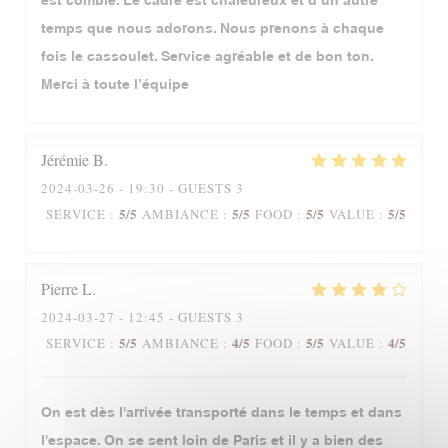
est comblé. Le cadre est chaleureux et d’un autre
temps que nous adorons. Nous prenons à chaque
fois le cassoulet. Service agréable et de bon ton.
Merci à toute l’équipe
Jérémie
B
2024-03-26
- 19:30 - GUESTS 3
5
/5
5
/5
5
/5
5
/5
SERVICE
:
AMBIANCE
:
FOOD
:
VALUE
:
Pierre
L
2024-03-27
- 12:45 - GUESTS 3
5
/5
4
/5
5
/5
4
/5
SERVICE
:
AMBIANCE
:
FOOD
:
VALUE
:
On est dès l'arrivée transporté dans le temps et dans
l'espace. On se sent loin de Paris et il y a bien des