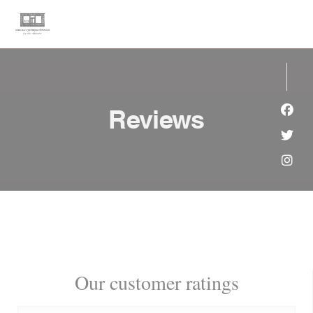
Personalizing your cookie choices
Reviews
Face
Twit
Inst
Our customer ratings