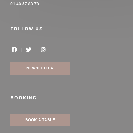
01 43 57 33 78
FOLLOW US
Facebook ((opens in a new window))
Twitter ((opens in a new window))
Instagram ((opens in a new window
NEWSLETTER
BOOKING
BOOK A TABLE