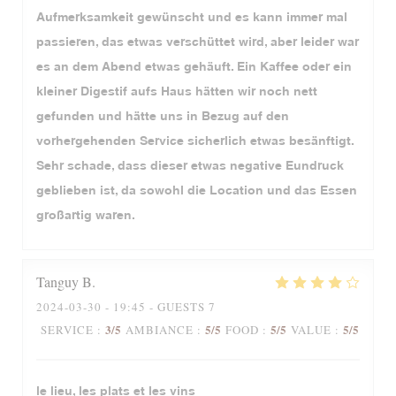
Aufmerksamkeit gewünscht und es kann immer mal
passieren, das etwas verschüttet wird, aber leider war
es an dem Abend etwas gehäuft. Ein Kaffee oder ein
kleiner Digestif aufs Haus hätten wir noch nett
gefunden und hätte uns in Bezug auf den
vorhergehenden Service sicherlich etwas besänftigt.
Sehr schade, dass dieser etwas negative Eundruck
geblieben ist, da sowohl die Location und das Essen
großartig waren.
Tanguy
B
2024-03-30
- 19:45 - GUESTS 7
3
/5
5
/5
5
/5
5
/5
SERVICE
:
AMBIANCE
:
FOOD
:
VALUE
:
le lieu, les plats et les vins