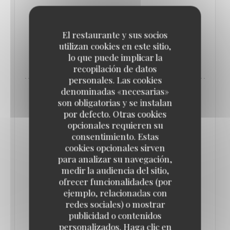
Les équipes du Guide MICHELIN
El restaurante y sus socios
utilizan cookies en este sitio,
((ABRE EN UNA NUEVA VENTANA)
LEA EL ARTICULO
lo que puede implicar la
recopilación de datos
personales. Las cookies
denominadas «necesarias»
son obligatorias y se instalan
por defecto. Otras cookies
opcionales requieren su
consentimiento. Estas
cookies opcionales sirven
para analizar su navegación,
medir la audiencia del sitio,
ofrecer funcionalidades (por
ejemplo, relacionadas con
redes sociales) o mostrar
publicidad o contenidos
SORTIR À PARIS
personalizados. Haga clic en
21/01/2023