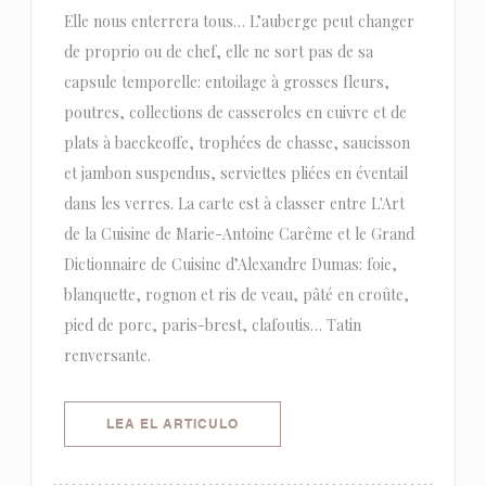
Elle nous enterrera tous… L’auberge peut changer
de proprio ou de chef, elle ne sort pas de sa
capsule temporelle: entoilage à grosses fleurs,
poutres, collections de casseroles en cuivre et de
plats à baeckeoffe, trophées de chasse, saucisson
et jambon suspendus, serviettes pliées en éventail
dans les verres. La carte est à classer entre L'Art
de la Cuisine de Marie-Antoine Carême et le Grand
Dictionnaire de Cuisine d’Alexandre Dumas: foie,
blanquette, rognon et ris de veau, pâté en croûte,
pied de porc, paris-brest, clafoutis… Tatin
renversante.
((ABRE EN UNA NUEVA VENTANA)
LEA EL ARTICULO