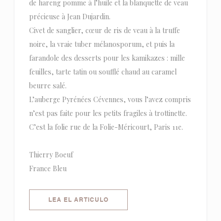
de hareng pomme à l’huile et la blanquette de veau
précieuse à Jean Dujardin.
Civet de sanglier, cœur de ris de veau à la truffe
noire, la vraie tuber mélanosporum, et puis la
farandole des desserts pour les kamikazes : mille
feuilles, tarte tatin ou soufflé chaud au caramel
beurre salé.
L’auberge Pyrénées Cévennes, vous l’avez compris
n’est pas faite pour les petits fragiles à trottinette.
C’est la folie rue de la Folie-Méricourt, Paris 11e.
Thierry Boeuf
France Bleu
((ABRE EN UNA NUEVA VENTANA)
LEA EL ARTICULO