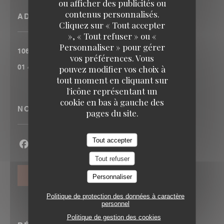
ou afficher des publicités ou
contenus personnalisés.
ADRESSE
Cliquez sur « Tout accepter
», « Tout refuser » ou «
Personnaliser » pour gérer
((ouvre une 
106 RUE DE LA FOLIE MERICOURT 75011 PARIS
vos préférences. Vous
01 43 57 33 78
pouvez modifier vos choix à
tout moment en cliquant sur
l'icône représentant un
cookie en bas à gauche des
NOUS SUIVRE
pages du site.
Tout accepter
Facebook ((ouvre une nouvelle fenêtre))
Twitter ((ouvre une nouvelle fenêtre))
Instagram ((ouvre une nouvelle fenê
Tout refuser
NEWSLETTER
Personnaliser
Politique de protection des données à caractère
personnel
Politique de gestion des cookies