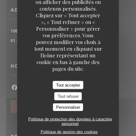
ou afficher des publicités ou
contenus personnalisés.
ADRESSE
Cliquez sur « Tout accepter
», « Tout refuser » ou «
Personnaliser » pour gérer
((ouvre une 
106 RUE DE LA FOLIE MERICOURT 75011 PARIS
vos préférences. Vous
01 43 57 33 78
pouvez modifier vos choix à
tout moment en cliquant sur
l'icône représentant un
cookie en bas à gauche des
NOUS SUIVRE
pages du site.
Tout accepter
Facebook ((ouvre une nouvelle fenêtre))
Twitter ((ouvre une nouvelle fenêtre))
Instagram ((ouvre une nouvelle fenê
Tout refuser
NEWSLETTER
Personnaliser
Politique de protection des données à caractère
personnel
Politique de gestion des cookies