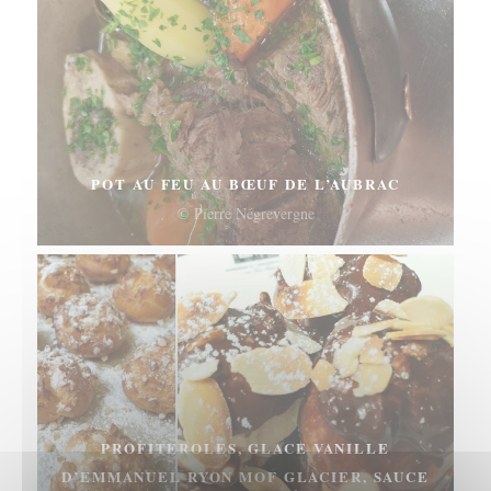
POT AU FEU AU BŒUF DE L’AUBRAC
© Pierre Négrevergne
PROFITEROLES, GLACE VANILLE
D’EMMANUEL RYON MOF GLACIER, SAUCE