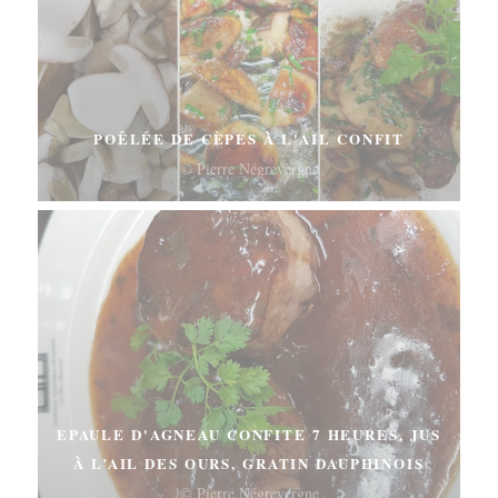
POÊLÉE DE CÈPES À L'AIL CONFIT
© Pierre Négrevergne
EPAULE D'AGNEAU CONFITE 7 HEURES, JUS
À L’AIL DES OURS, GRATIN DAUPHINOIS
© Pierre Négrevergne