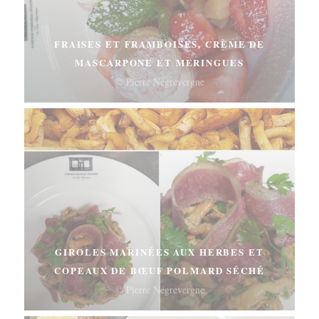
FRAISES ET FRAMBOISES, CRÈME DE
MASCARPONE ET MERINGUES
© Pierre Négrevergne
GIROLES MARINÉES AUX HERBES ET
COPEAUX DE BŒUF POLMARD SÉCHÉ
© Pierre Négrevergne