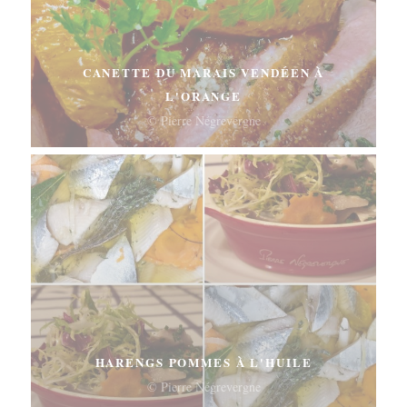
CANETTE DU MARAIS VENDÉEN À
L'ORANGE
© Pierre Négrevergne
HARENGS POMMES À L'HUILE
© Pierre Négrevergne