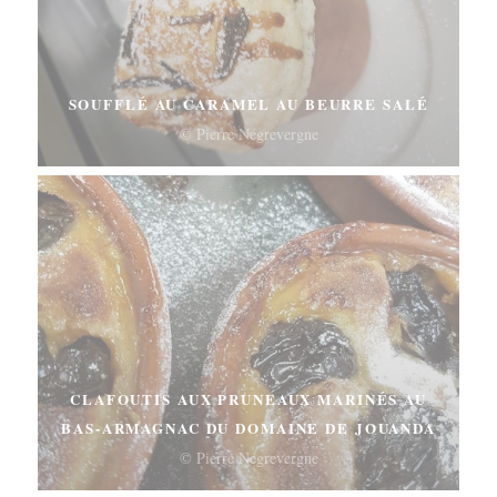
SOUFFLÉ AU CARAMEL AU BEURRE SALÉ
© Pierre Négrevergne
CLAFOUTIS AUX PRUNEAUX MARINÉS AU
BAS-ARMAGNAC DU DOMAINE DE JOUANDA
© Pierre Négrevergne