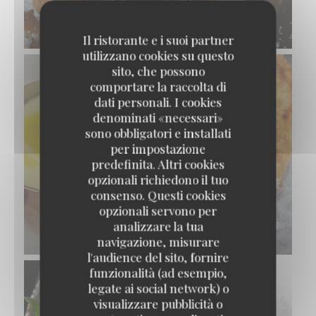
CHOCOLAT
© Pierre Négrevergne
Il ristorante e i suoi partner
utilizzano cookies su questo
sito, che possono
comportare la raccolta di
dati personali. I cookies
denominati «necessari»
sono obbligatori e installati
per impostazione
predefinita. Altri cookies
opzionali richiedono il tuo
consenso. Questi cookies
SOLE DE PETITS BATEAUX FRANÇAIS
opzionali servono per
POÊLÉE MEUNIÈRE, POMME PURÉE
analizzare la tua
© Pierre Négrevergne
navigazione, misurare
l'audience del sito, fornire
funzionalità (ad esempio,
legate ai social network) o
visualizzare pubblicità o