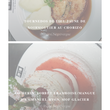
TOURNEDOS DE LIEU JAUNE DE
NOIRMOUTIER AU CHORIZO
© Pierre Négrevergne
VACHERIN, SORBET FRAMBOISE/MANGUE
D'EMMANUEL RYON, MOF GLACIER
© Pierre Négrevergne