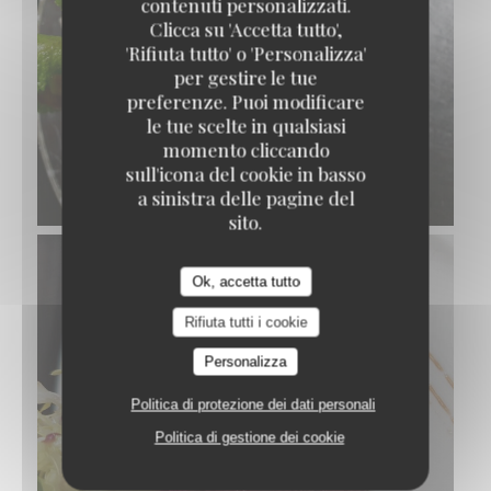
contenuti personalizzati.
Clicca su 'Accetta tutto',
'Rifiuta tutto' o 'Personalizza'
per gestire le tue
preferenze. Puoi modificare
le tue scelte in qualsiasi
momento cliccando
RIZ AU LAIT, CARAMEL AU BEURRE SALÉ
sull'icona del cookie in basso
© Pierre Négrevergne
a sinistra delle pagine del
sito.
Ok, accetta tutto
Rifiuta tutti i cookie
Personalizza
Politica di protezione dei dati personali
Politica di gestione dei cookie
TARTE DE BŒUF POLMARD