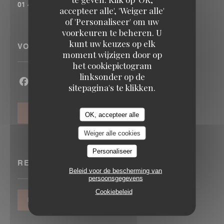
01 43 57 33 78
accepteer alle', 'Weiger alle'
of 'Personaliseer' om uw
voorkeuren te beheren. U
kunt uw keuzes op elk
VOLG ONS
moment wijzigen door op
het cookiepictogram
linksonder op de
sitepagina's te klikken.
Facebook ((opent in een nieuw venster))
Twitter ((opent in een nieuw venster))
Instagram ((opent in een nieuw vens
NIEUWSBRIEF
OK, accepteer alle
Weiger alle cookies
Personaliseer
RESERVERING
Beleid voor de bescherming van
persoonsgegevens
Cookiebeleid
RESERVEER EEN TAFEL