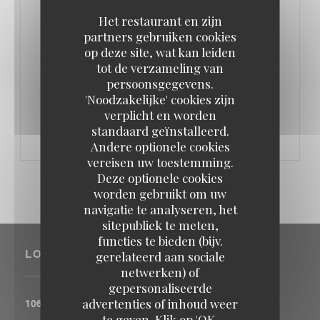
Het restaurant en zijn
partners gebruiken cookies
op deze site, wat kan leiden
tot de verzameling van
persoonsgegevens.
OP 24/02/2021 VAN 17H00 TOT 23H00
'Noodzakelijke' cookies zijn
verplicht en worden
PRIVATISATIONS DE L'AUBERGE
standaard geïnstalleerd.
Andere optionele cookies
vereisen uw toestemming.
Deze optionele cookies
worden gebruikt om uw
navigatie te analyseren, het
sitepubliek te meten,
functies te bieden (bijv.
gerelateerd aan sociale
LOCATIE
netwerken) of
gepersonaliseerde
advertenties of inhoud weer
((opent in e
106 RUE DE LA FOLIE MERICOURT 75011 PARIS
te geven. Klik op 'OK,