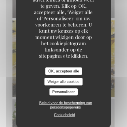
BLANC
te geven. Klik op 'OK,
© Pierre Négrevergne
accepteer alle', 'Weiger alle'
of 'Personaliseer' om uw
voorkeuren te beheren. U
kunt uw keuzes op elk
moment wijzigen door op
het cookiepictogram
linksonder op de
sitepagina's te klikken.
OK, accepteer alle
POIREAUX VINAIGRETTE À LA TRUFFE
NOIRE DE RICHERENCHES
Weiger alle cookies
© Pierre Négrevergne
Personaliseer
Beleid voor de bescherming van
persoonsgegevens
Cookiebeleid