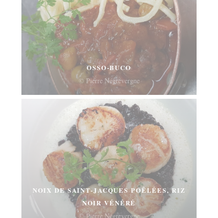
OSSO-BUCO
© Pierre Négrevergne
NOIX DE SAINT-JACQUES POÊLÉES, RIZ
NOIR VÉNÉRÉ
© Pierre Négrevergne