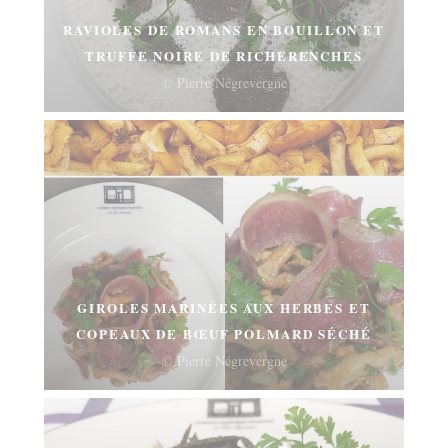
RAVIOLES DE ROMANS EN BOUILLON ET
TRUFFE NOIRE DE RICHERENCHES
© Pierre Négrevergne
GIROLES MARINÉES AUX HERBES ET
COPEAUX DE BŒUF POLMARD SÉCHÉ
© Pierre Négrevergne