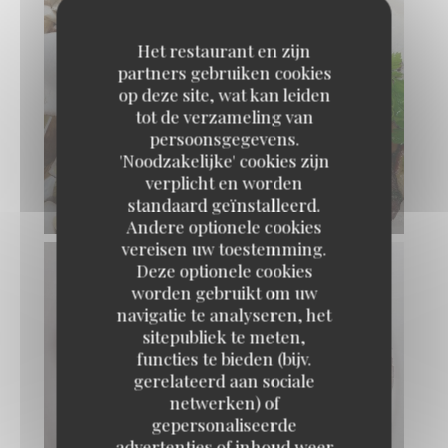
Het restaurant en zijn
partners gebruiken cookies
op deze site, wat kan leiden
tot de verzameling van
persoonsgegevens.
'Noodzakelijke' cookies zijn
POÊLÉE DE CÈPES À L'AIL CONFIT
verplicht en worden
standaard geïnstalleerd.
© Pierre Négrevergne
Andere optionele cookies
vereisen uw toestemming.
Deze optionele cookies
worden gebruikt om uw
navigatie te analyseren, het
sitepubliek te meten,
functies te bieden (bijv.
gerelateerd aan sociale
netwerken) of
gepersonaliseerde
MACÉDOINE DE LÉGUMES ET JAMBON
advertenties of inhoud weer