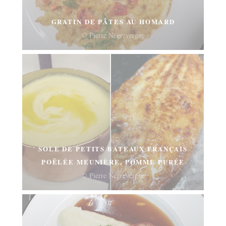
GRATIN DE PÂTES AU HOMARD
© Pierre Négrevergne
SOLE DE PETITS BATEAUX FRANÇAIS
POÊLÉE MEUNIÈRE, POMME PURÉE
© Pierre Négrevergne