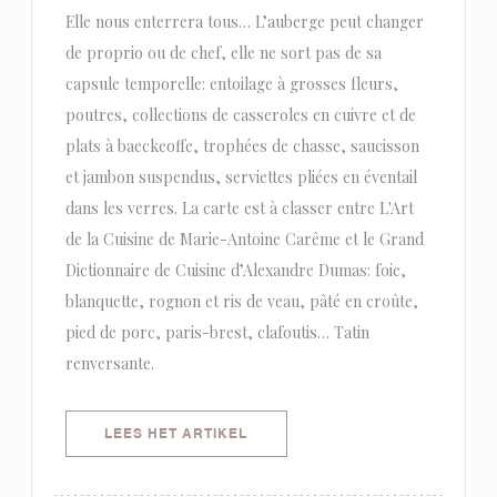
Elle nous enterrera tous… L’auberge peut changer
de proprio ou de chef, elle ne sort pas de sa
capsule temporelle: entoilage à grosses fleurs,
poutres, collections de casseroles en cuivre et de
plats à baeckeoffe, trophées de chasse, saucisson
et jambon suspendus, serviettes pliées en éventail
dans les verres. La carte est à classer entre L'Art
de la Cuisine de Marie-Antoine Carême et le Grand
Dictionnaire de Cuisine d’Alexandre Dumas: foie,
blanquette, rognon et ris de veau, pâté en croûte,
pied de porc, paris-brest, clafoutis… Tatin
renversante.
((OPENT IN EEN NIEUW VENSTER)
LEES HET ARTIKEL