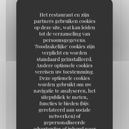
Les équipes du Guide MICHELIN
Het restaurant en zijn
partners gebruiken cookies
op deze site, wat kan leiden
((OPENT IN EEN NIEUW VENSTER)
LEES HET ARTIKEL
tot de verzameling van
persoonsgegevens.
'Noodzakelijke' cookies zijn
verplicht en worden
standaard geïnstalleerd.
Andere optionele cookies
vereisen uw toestemming.
Deze optionele cookies
worden gebruikt om uw
navigatie te analyseren, het
sitepubliek te meten,
functies te bieden (bijv.
gerelateerd aan sociale
netwerken) of
gepersonaliseerde
SORTIR À PARIS
advertenties of inhoud weer
21/01/2023