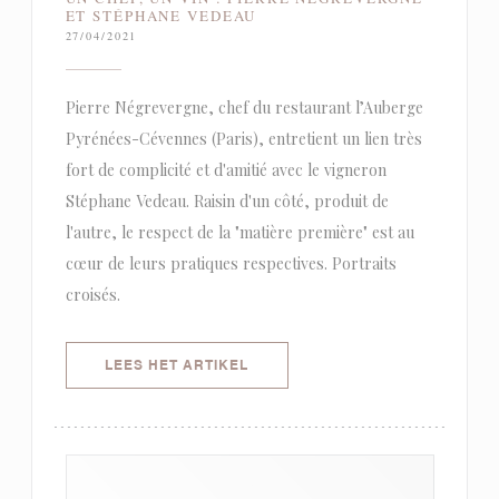
ET STÉPHANE VEDEAU
27/04/2021
Pierre Négrevergne, chef du restaurant l’Auberge
Pyrénées-Cévennes (Paris), entretient un lien très
fort de complicité et d'amitié avec le vigneron
Stéphane Vedeau. Raisin d'un côté, produit de
l'autre, le respect de la "matière première" est au
cœur de leurs pratiques respectives. Portraits
croisés.
((OPENT IN EEN NIEUW VENSTER)
LEES HET ARTIKEL