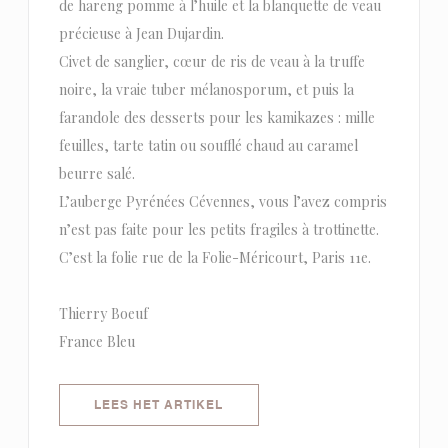
de hareng pomme à l’huile et la blanquette de veau
précieuse à Jean Dujardin.
Civet de sanglier, cœur de ris de veau à la truffe
noire, la vraie tuber mélanosporum, et puis la
farandole des desserts pour les kamikazes : mille
feuilles, tarte tatin ou soufflé chaud au caramel
beurre salé.
L’auberge Pyrénées Cévennes, vous l’avez compris
n’est pas faite pour les petits fragiles à trottinette.
C’est la folie rue de la Folie-Méricourt, Paris 11e.
Thierry Boeuf
France Bleu
((OPENT IN EEN NIEUW VENSTER)
LEES HET ARTIKEL