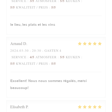
3
/5
5
/5
SERVICE
:
ATMOSFEER
:
KEUKEN
:
5
/5
5
/5
KWALITEIT / PRIJS
:
le lieu, les plats et les vins
Arnaud
D
2024-03-30
- 20:30 - GASTEN 4
4
/5
5
/5
SERVICE
:
ATMOSFEER
:
KEUKEN
:
5
/5
5
/5
KWALITEIT / PRIJS
:
Excellent! Nous nous sommes régalés, merci
beaucoup!
Elisabeth
P