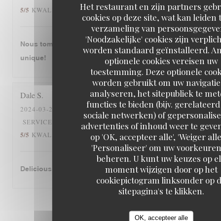
Het restaurant en zijn partners geb
5
/5
5
/5
KWALITEIT / PRIJS
:
cookies op deze site, wat kan leiden 
verzameling van persoonsgegeve
'Noodzakelijke' cookies zijn verplic
Nous tombons amourex de cette restaurant. C‘est
worden standaard geïnstalleerd. A
unique!
optionele cookies vereisen uw
toestemming. Deze optionele cook
worden gebruikt om uw navigatie
analyseren, het sitepubliek te me
Dale
S
functies te bieden (bijv. gerelateer
2024-03-26
- 12:30 - GASTEN 2
sociale netwerken) of gepersonalis
5
/5
5
/5
SERVICE
:
ATMOSFEER
:
KEUKEN
:
advertenties of inhoud weer te geven
5
/5
5
/5
KWALITEIT / PRIJS
:
op 'OK, accepteer alle', 'Weiger alle
'Personaliseer' om uw voorkeuren
beheren. U kunt uw keuzes op e
moment wijzigen door op het
Delicious cassoulet!
cookiepictogram linksonder op 
sitepagina's te klikken.
1
2
3
OK, accepteer alle