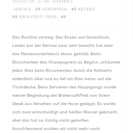
2024-03-29
- 21:00 - GASTEN 4
2
/5
4
/5
SERVICE
:
ATMOSFEER
:
KEUKEN
:
5
/5
4
/5
KWALITEIT / PRIJS
:
Das Positive vorweg: Das Essen war fantastisch.
Leider war der Service zwar sehr bemüht, hat aber
das Restauranterlebnis etwas getrübt. Beim
Einschenken des Champagners zu Beginn, schäumte
jedes Glas beim Einschenken durch die Kellnerin
ordentlich über und es lief am Glas heran auf die
Tischdecke. Beim Servieren des Hauptgangs wurde
meiner Begleitung der Bratensaft/Fett von ihrem
Steak aus Versehen auf die Hose gekippt. Es wurde
sich zwar entschuldigt und heißes Wasser gebracht,
aber das hat so richtig nicht geholfen.
Anschliessend wurden wir nicht mehr nach