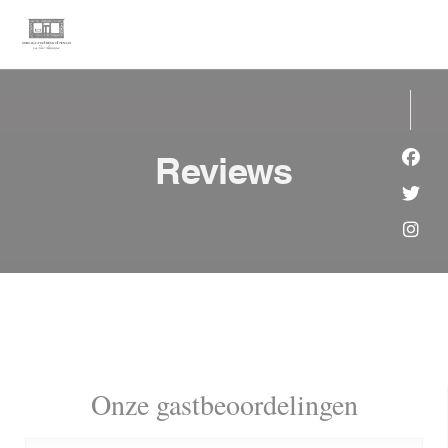
Cookies beheer paneel
Reviews
Face
Twit
Inst
Onze gastbeoordelingen