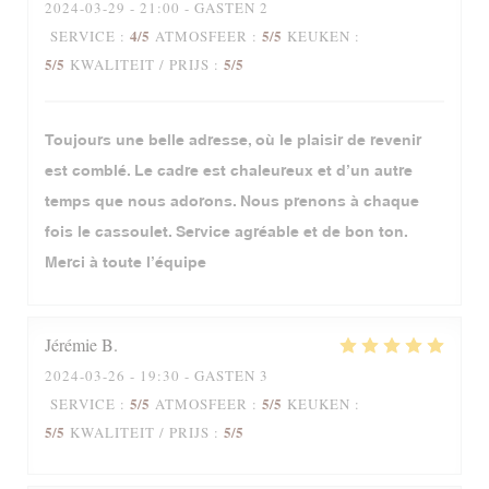
2024-03-29
- 21:00 - GASTEN 2
4
/5
5
/5
SERVICE
:
ATMOSFEER
:
KEUKEN
:
5
/5
5
/5
KWALITEIT / PRIJS
:
Toujours une belle adresse, où le plaisir de revenir
est comblé. Le cadre est chaleureux et d’un autre
temps que nous adorons. Nous prenons à chaque
fois le cassoulet. Service agréable et de bon ton.
Merci à toute l’équipe
Jérémie
B
2024-03-26
- 19:30 - GASTEN 3
5
/5
5
/5
SERVICE
:
ATMOSFEER
:
KEUKEN
:
5
/5
5
/5
KWALITEIT / PRIJS
: