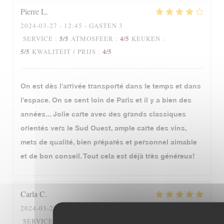
Pierre
L
2024-03-27
- 12:45 - GASTEN 3
5
/5
4
/5
SERVICE
:
ATMOSFEER
:
KEUKEN
:
5
/5
4
/5
KWALITEIT / PRIJS
:
On est dès l'arrivée transporté dans le temps et dans
l'espace. On se sent loin de Paris et il y a bien des
années... Jolie carte avec des grands classiques
orientés vers le Sud Ouest, ample carte des vins,
mets de qualité, bien préparés et personnel aimable
et de bon conseil. Tout cela est déjà très généreux!
Carla
C
2024-03-28
- 19:00 - GASTEN 4
5
/5
5
/5
SERVICE
:
ATMOSFEER
:
KEUKEN
: