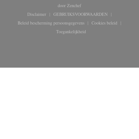
((opent in een nieuw venster))
door
Zenchef
Disclaimer
GEBRUIKSVOORWAARDEN
((opent in een nieuw venster))
((opent in een nieuw venster))
Beleid bescherming persoonsgegevens
Cookies beleid
((opent in een nieuw venster))
((opent in een ni
Toegankelijkheid
((opent in een nieuw venster))