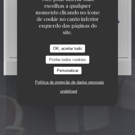
escolhas a qualquer
106 RUE DE LA FOLIE MERICOURT 75011
momento clicando no ícone
PARIS
de cookie no canto inferior
esquerdo das páginas do
site.
OK, aceitar tudo
Proíbe todos cookies
Personalizar
Política de proteção de dados pessoais
undefined