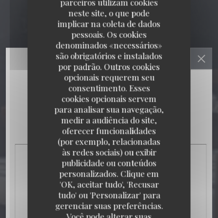
parceiros utilizam cookies
neste site, o que pode
implicar na coleta de dados
pessoais. Os cookies
denominados «necessários»
são obrigatórios e instalados
por padrão. Outros cookies
opcionais requerem seu
consentimento. Esses
cookies opcionais servem
para analisar sua navegação,
medir a audiência do site,
oferecer funcionalidades
(por exemplo, relacionadas
às redes sociais) ou exibir
publicidade ou conteúdos
personalizados. Clique em
'OK, aceitar tudo', 'Recusar
tudo' ou 'Personalizar' para
gerenciar suas preferências.
Você pode alterar suas