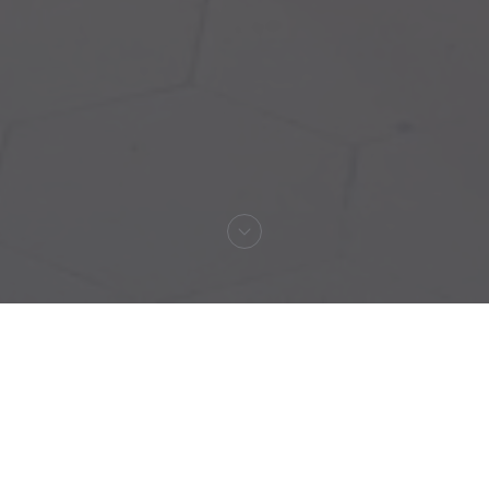
Bem-vindo a
Auberge Pyrénées
Cévennes