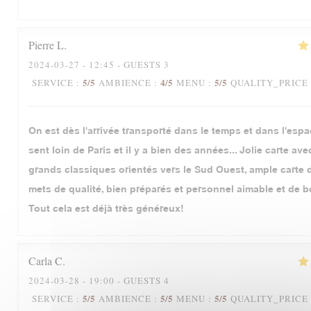
Pierre
L
2024-03-27
- 12:45 - GUESTS 3
5
/5
4
/5
5
/5
SERVICE
:
AMBIENCE
:
MENU
:
QUALITY_PRICE
On est dès l'arrivée transporté dans le temps et dans l'espa
sent loin de Paris et il y a bien des années... Jolie carte av
grands classiques orientés vers le Sud Ouest, ample carte d
mets de qualité, bien préparés et personnel aimable et de b
Tout cela est déjà très généreux!
Carla
C
2024-03-28
- 19:00 - GUESTS 4
5
/5
5
/5
5
/5
SERVICE
:
AMBIENCE
:
MENU
:
QUALITY_PRICE