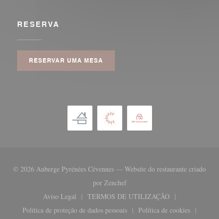
RESERVA
RESERVAR UMA MESA
© 2026 Auberge Pyrénées Cévennes — Website do restaurante criado
((abre numa nova janela))
por
Zenchef
Aviso Legal
TERMOS DE UTILIZAÇÃO
((abre numa nova janela))
((abre numa nova janela))
Política de proteção de dados pessoais
Política de cookies
((abre numa nova janela))
((abre numa nova 