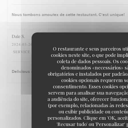
Nous tombons amourex de cette restaurant. C‘est unique!
Dale
S
2024-03-26
- 12:30 - GUESTS 2
O restaurante e seus parceiros ut
5
/5
5
/5
5
/5
SERVICE
:
AMBIENCE
:
MENU
:
QUALITY_PRICE
cookies neste site, o que pode impl
coleta de dados pessoais. Os coo
denominados «necessários» s
Delicious cassoulet!
obrigatórios e instalados por padrão
cookies opcionais requerem s
consentimento. Esses cookies opc
servem para analisar sua navegaçã
1
2
3
a audiência do site, oferecer funcio
(por exemplo, relacionadas às redes 
ou exibir publicidade ou conteú
personalizados. Clique em 'OK, aceit
'Recusar tudo' ou 'Personalizar' 