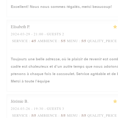
Excellent! Nous nous sommes régalés, merci beaucoup!
Elisabeth
P
2024-03-29
- 21:00 - GUESTS 2
4
/5
5
/5
5
/5
SERVICE
:
AMBIENCE
:
MENU
:
QUALITY_PRICE
Toujours une belle adresse, où le plaisir de revenir est com
cadre est chaleureux et d’un autre temps que nous adoron
prenons à chaque fois le cassoulet. Service agréable et de 
Merci à toute l’équipe
Jérémie
B
2024-03-26
- 19:30 - GUESTS 3
5
/5
5
/5
5
/5
SERVICE
:
AMBIENCE
:
MENU
:
QUALITY_PRICE