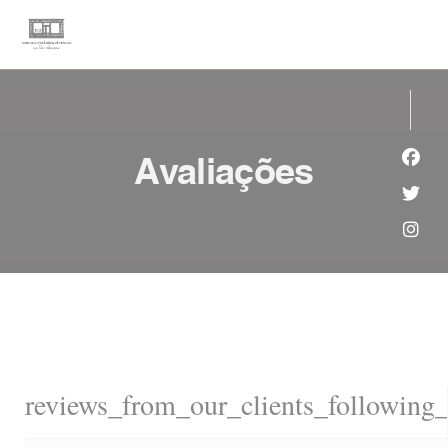
Painel de Gerenciamento de Cookies
Avaliações
Face
Twit
Inst
reviews_from_our_clients_following