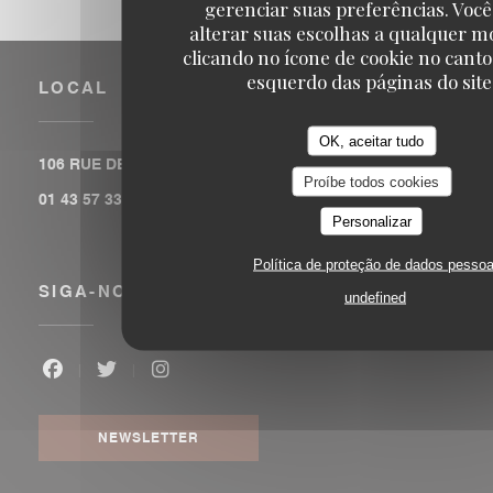
gerenciar suas preferências. Voc
alterar suas escolhas a qualquer 
clicando no ícone de cookie no canto
esquerdo das páginas do site
LOCAL
OK, aceitar tudo
((abre numa 
106 RUE DE LA FOLIE MERICOURT 75011 PARIS
Proíbe todos cookies
01 43 57 33 78
Personalizar
Política de proteção de dados pessoa
SIGA-NOS
undefined
Facebook ((abre numa nova janela))
Twitter ((abre numa nova janela))
Instagram ((abre numa nova janela)
NEWSLETTER