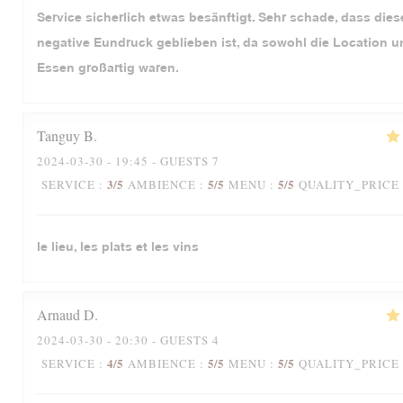
Service sicherlich etwas besänftigt. Sehr schade, dass dies
negative Eundruck geblieben ist, da sowohl die Location 
Essen großartig waren.
Tanguy
B
2024-03-30
- 19:45 - GUESTS 7
3
/5
5
/5
5
/5
SERVICE
:
AMBIENCE
:
MENU
:
QUALITY_PRICE
le lieu, les plats et les vins
Arnaud
D
2024-03-30
- 20:30 - GUESTS 4
4
/5
5
/5
5
/5
SERVICE
:
AMBIENCE
:
MENU
:
QUALITY_PRICE