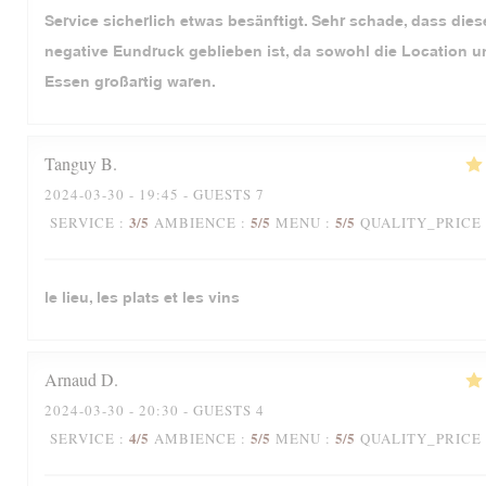
Service sicherlich etwas besänftigt. Sehr schade, dass dies
negative Eundruck geblieben ist, da sowohl die Location 
Essen großartig waren.
Tanguy
B
2024-03-30
- 19:45 - GUESTS 7
3
/5
5
/5
5
/5
SERVICE
:
AMBIENCE
:
MENU
:
QUALITY_PRICE
le lieu, les plats et les vins
Arnaud
D
2024-03-30
- 20:30 - GUESTS 4
4
/5
5
/5
5
/5
SERVICE
:
AMBIENCE
:
MENU
:
QUALITY_PRICE