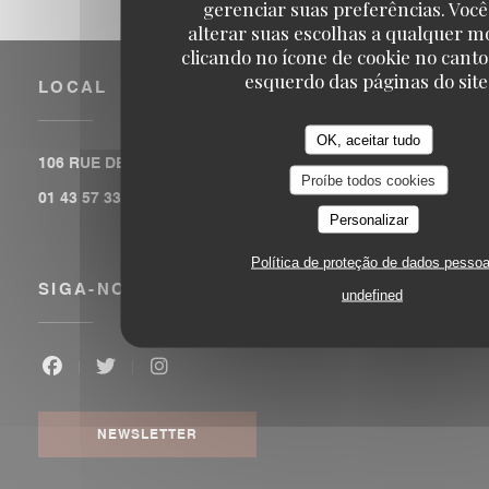
gerenciar suas preferências. Voc
alterar suas escolhas a qualquer 
clicando no ícone de cookie no canto
esquerdo das páginas do site
LOCAL
OK, aceitar tudo
((abre numa 
106 RUE DE LA FOLIE MERICOURT 75011 PARIS
Proíbe todos cookies
01 43 57 33 78
Personalizar
Política de proteção de dados pessoa
SIGA-NOS
undefined
Facebook ((abre numa nova janela))
Twitter ((abre numa nova janela))
Instagram ((abre numa nova janela)
NEWSLETTER