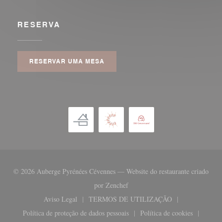
RESERVA
RESERVAR UMA MESA
© 2026 Auberge Pyrénées Cévennes — Website do restaurante criado
((abre numa nova janela))
por
Zenchef
Aviso Legal
TERMOS DE UTILIZAÇÃO
((abre numa nova janela))
((abre numa nova janela))
Política de proteção de dados pessoais
Política de cookies
((abre numa nova janela))
((abre numa nova 