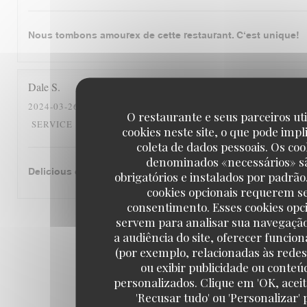
Nous tombons amourex de cette restaurant. C‘est unique!
Dale
S
2024-03-26
- 12:30 - GUESTS 2
O restaurante e seus parceiros ut
5
/5
5
/5
5
/5
SERVICE
:
AMBIENCE
:
MENU
:
QUALITY_PRICE
cookies neste site, o que pode impl
coleta de dados pessoais. Os coo
denominados «necessários» s
Delicious cassoulet!
obrigatórios e instalados por padrão
cookies opcionais requerem s
consentimento. Esses cookies opc
servem para analisar sua navegaçã
1
2
3
a audiência do site, oferecer funcio
(por exemplo, relacionadas às redes 
ou exibir publicidade ou conteú
personalizados. Clique em 'OK, aceit
'Recusar tudo' ou 'Personalizar' 