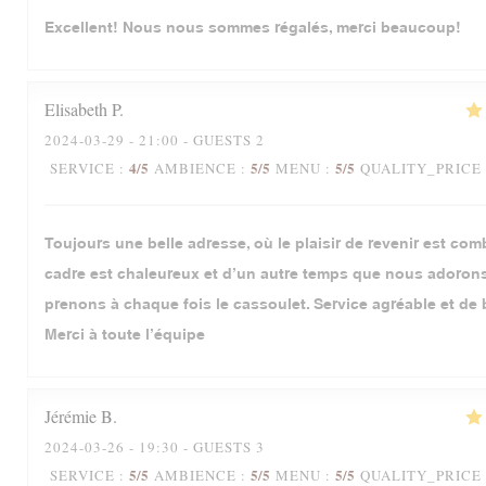
Excellent! Nous nous sommes régalés, merci beaucoup!
Elisabeth
P
2024-03-29
- 21:00 - GUESTS 2
4
/5
5
/5
5
/5
SERVICE
:
AMBIENCE
:
MENU
:
QUALITY_PRICE
Toujours une belle adresse, où le plaisir de revenir est com
cadre est chaleureux et d’un autre temps que nous adoron
prenons à chaque fois le cassoulet. Service agréable et de 
Merci à toute l’équipe
Jérémie
B
2024-03-26
- 19:30 - GUESTS 3
5
/5
5
/5
5
/5
SERVICE
:
AMBIENCE
:
MENU
:
QUALITY_PRICE