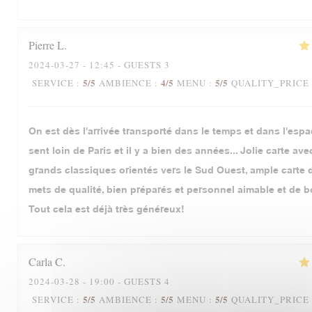
Pierre
L
2024-03-27
- 12:45 - GUESTS 3
5
/5
4
/5
5
/5
SERVICE
:
AMBIENCE
:
MENU
:
QUALITY_PRICE
On est dès l'arrivée transporté dans le temps et dans l'espa
sent loin de Paris et il y a bien des années... Jolie carte av
grands classiques orientés vers le Sud Ouest, ample carte d
mets de qualité, bien préparés et personnel aimable et de b
Tout cela est déjà très généreux!
Carla
C
2024-03-28
- 19:00 - GUESTS 4
5
/5
5
/5
5
/5
SERVICE
:
AMBIENCE
:
MENU
:
QUALITY_PRICE