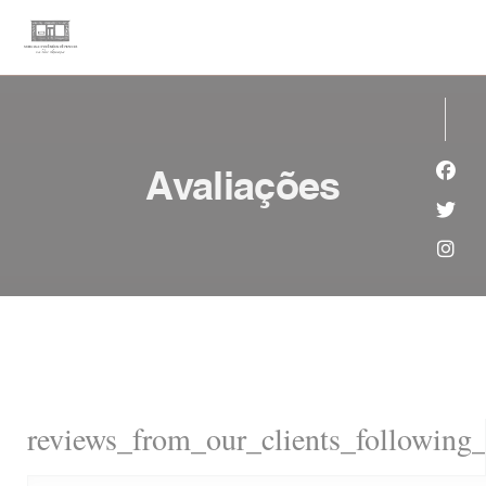
Painel de Gerenciamento de Cookies
Avaliações
Face
Twit
Inst
reviews_from_our_clients_following