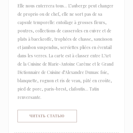
Elle nous enterrera tous… L’auberge peut changer
de proprio ou de chef, elle ne sort pas de sa
capsule temporelle: entoilage à grosses fleurs,
poutres, collections de casseroles en cuivre et de
plats à baeckeoffe, trophées de chasse, saucisson
et jambon suspendus, serviettes pliées en éventail
dans les verres. La carte est à classer entre L'Art
de la Cuisine de Marie-Antoine Carême et le Grand
Dictionnaire de Cuisine d’Alexandre Dumas: foie,
blanquette, rognon et ris de veau, pâté en croûte,
pied de porc, paris-brest, clafoutis… Tatin
renversante.
((ОТКРЫВАЕТСЯ В НОВОМ ОКНЕ)
ЧИТАТЬ СТАТЬЮ