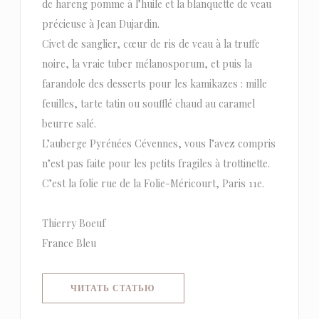
de hareng pomme à l’huile et la blanquette de veau
précieuse à Jean Dujardin.
Civet de sanglier, cœur de ris de veau à la truffe
noire, la vraie tuber mélanosporum, et puis la
farandole des desserts pour les kamikazes : mille
feuilles, tarte tatin ou soufflé chaud au caramel
beurre salé.
L’auberge Pyrénées Cévennes, vous l’avez compris
n’est pas faite pour les petits fragiles à trottinette.
C’est la folie rue de la Folie-Méricourt, Paris 11e.
Thierry Boeuf
France Bleu
((ОТКРЫВАЕТСЯ В НОВОМ ОКНЕ)
ЧИТАТЬ СТАТЬЮ