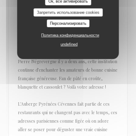
Ок, все активировать
Запретить использование cookies
L'AUBERGE PYRÉNNÉES CÉVENNES, LE BISTROT
Персонализировать
PARISIEN AUTHENTIQUE ET GOURMAND
Политика конфиденциальности
L'Auberge Pyrénnées Cévennes, c'est le vieux
bistrot Paris 11e, qui nous régale de sa cuisine
undefined
traditionnelle depuis plus de 100 ans. Repris par
Pierre Négrevergne il y a deux ans, cette institution
continue d'enchanter les amateurs de bonne cuisine
française généreuse. Fan de pâté en croûte,
blanquette et cassoulet ? Voilà votre adresse !
L'Auberge Pyrénées Cévennes fait partie de ces
restaurants qui ne changent pas avec le temps, ces
adresses parisiennes comme figée où on adore
aller se poser pour déguster une vraie cuisine