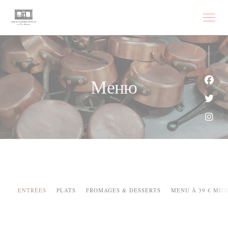
Панель управления cookies
Меню
Face
Twit
Inst
ENTRÉES
PLATS
FROMAGES & DESSERTS
MENU À 39 € MIDI