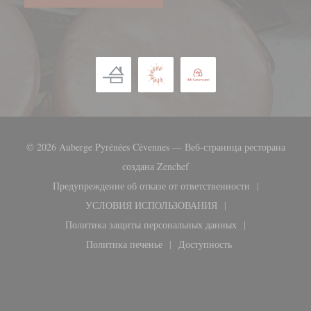
© 2026 Auberge Pyrénées Cévennes — Веб-страница ресторана
((открывается в новом окне)
создана
Zenchef
Предупреждение об отказе от ответственности
((открывается в новом окне))
УСЛОВИЯ ИСПОЛЬЗОВАНИЯ
((открывается в новом окне))
Политика защиты персональных данных
((открывается в новом окне))
Политика печенье
Доступность
((открывается в новом окне))
((открывается в новом ок