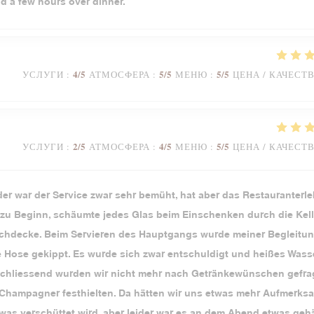
nd a few hours over dinner.
4
/5
5
/5
5
/5
УСЛУГИ
:
АТМОСФЕРА
:
МЕНЮ
:
ЦЕНА / КАЧЕСТ
2
/5
4
/5
5
/5
УСЛУГИ
:
АТМОСФЕРА
:
МЕНЮ
:
ЦЕНА / КАЧЕСТ
der war der Service zwar sehr bemüht, hat aber das Restauranterl
u Beginn, schäumte jedes Glas beim Einschenken durch die Kell
Tischdecke. Beim Servieren des Hauptgangs wurde meiner Begleitun
ie Hose gekippt. Es wurde sich zwar entschuldigt und heißes Wass
Anschliessend wurden wir nicht mehr nach Getränkewünschen gefrag
 Champagner festhielten. Da hätten wir uns etwas mehr Aufmerks
as verschüttet wird, aber leider war es an dem Abend etwas gehä