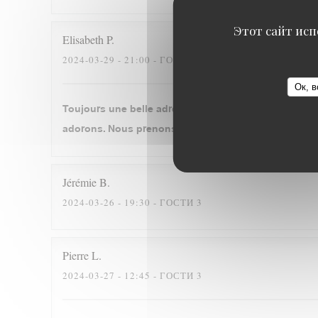
Этот сайт исп
Elisabeth
P
2024-03-29
- 21:00 - ГОСТИ 2
Ок, в
Toujours une belle adresse, où le plaisir de revenir
adorons. Nous prenons à chaque fois le cassoulet. Se
Jérémie
B
2024-03-26
- 19:30 - ГОСТИ 3
Pierre
L
2024-03-27
- 12:45 - ГОСТИ 3