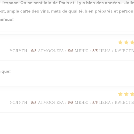
l'espace. On se sent loin de Paris et il y a bien des années... Jolie
t, ample carte des vins, mets de qualité, bien préparés et person
néreux!
5
/5
5
/5
5
/5
УСЛУГИ
:
АТМОСФЕРА
:
МЕНЮ
:
ЦЕНА / КАЧЕСТ
ique!
5
/5
5
/5
5
/5
УСЛУГИ
:
АТМОСФЕРА
:
МЕНЮ
:
ЦЕНА / КАЧЕСТ