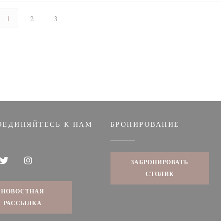
1
2
3
ОЕДИНЯЙТЕСЬ К НАМ
БРОНИРОВАНИЕ
ЗАБРОНИРОВАТЬ
book ((открывается в новом окне))
Twitter ((открывается в новом окне))
Instagram ((открывается в новом окне))
СТОЛИК
НОВОСТНАЯ
РАССЫЛКА