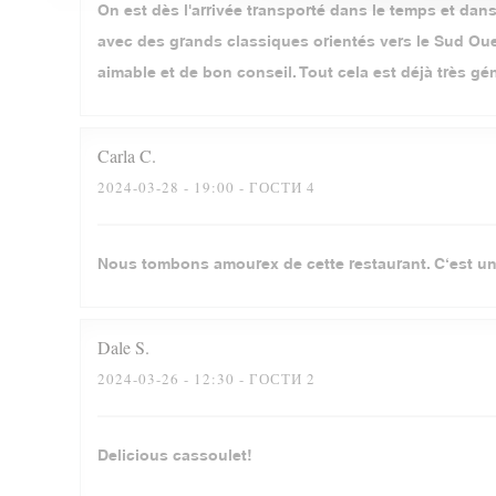
On est dès l'arrivée transporté dans le temps et dans 
avec des grands classiques orientés vers le Sud Oues
aimable et de bon conseil. Tout cela est déjà très gé
Carla
C
2024-03-28
- 19:00 - ГОСТИ 4
Nous tombons amourex de cette restaurant. C‘est un
Dale
S
2024-03-26
- 12:30 - ГОСТИ 2
Delicious cassoulet!