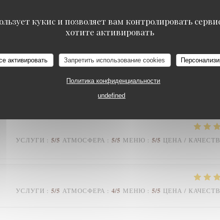
ользует кукис и позволяет вам контролировать серв
хотите активировать
4
/5
5
/5
5
/5
УСЛУГИ
:
АТМОСФЕРА
:
МЕНЮ
:
ЦЕНА / КАЧЕСТ
се активировать
Запретить использование cookies
Персонализи
 est comblé. Le cadre est chaleureux et d’un autre temps que nous
Политика конфиденциальности
rvice agréable et de bon ton. Merci à toute l’équipe
undefined
5
/5
5
/5
5
/5
УСЛУГИ
:
АТМОСФЕРА
:
МЕНЮ
:
ЦЕНА / КАЧЕСТ
5
/5
4
/5
5
/5
УСЛУГИ
:
АТМОСФЕРА
:
МЕНЮ
:
ЦЕНА / КАЧЕСТ