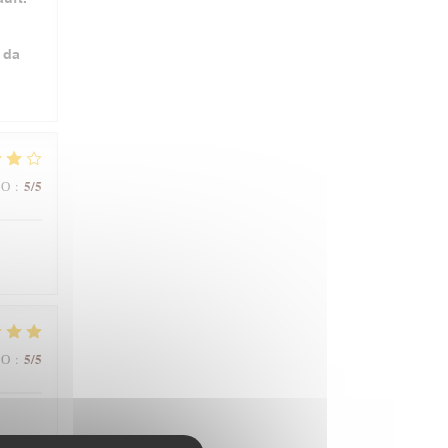
 da
5
/5
ВО
:
5
/5
ВО
: