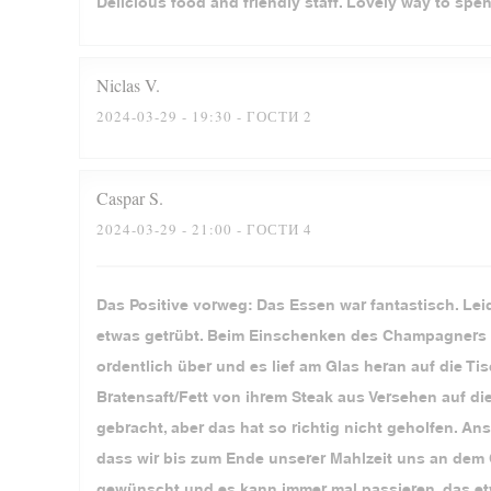
Delicious food and friendly staff. Lovely way to spe
Niclas
V
2024-03-29
- 19:30 - ГОСТИ 2
Caspar
S
2024-03-29
- 21:00 - ГОСТИ 4
Das Positive vorweg: Das Essen war fantastisch. Lei
etwas getrübt. Beim Einschenken des Champagners z
ordentlich über und es lief am Glas heran auf die 
Bratensaft/Fett von ihrem Steak aus Versehen auf d
gebracht, aber das hat so richtig nicht geholfen. 
dass wir bis zum Ende unserer Mahlzeit uns an dem
gewünscht und es kann immer mal passieren, das etw