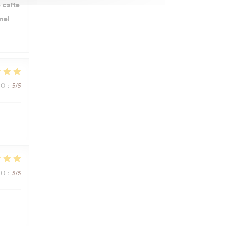
 carte
nel
5
/5
ВО
:
5
/5
ВО
: