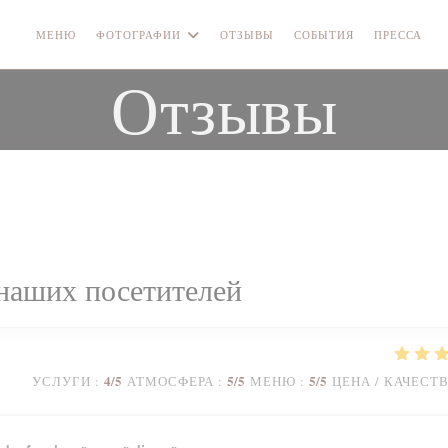
МЕНЮ
ФОТОГРАФИИ
ОТЗЫВЫ
СОБЫТИЯ
ПРЕССА
Отзывы
наших посетителей
4
/5
5
/5
5
/5
УСЛУГИ
:
АТМОСФЕРА
:
МЕНЮ
:
ЦЕНА / КАЧЕСТ