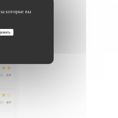
исы которые вы
5
/5
ВО
:
ровать
5
/5
ВО
:
4
/5
ВО
: