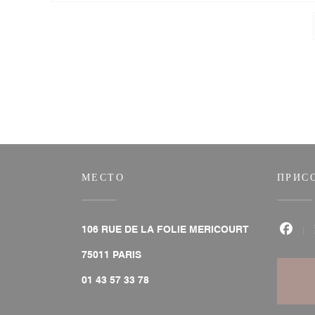
МЕСТО
ПРИС
106 RUE DE LA FOLIE MERICOURT
Face
((открывается в новом окне))
75011 PARIS
01 43 57 33 78