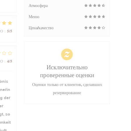
Атмосфера
Меню
Цена/качество
5
/5
ВО
:
4
/5
ВО
:
Исключительно
проверенные оценки
ebnis
Оценки только от клиентов, сделавших
nerin
резервирование
g der
er
t, so
amkeit
uft.