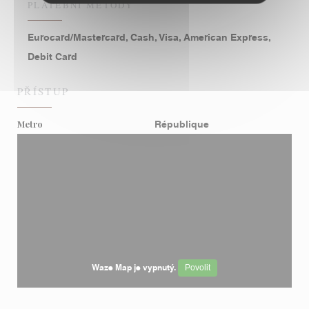
PLATEBNÍ METODY
Eurocard/Mastercard, Cash, Visa, American Express,
Debit Card
PŘÍSTUP
Metro
République
Waze Map je vypnutý.
Povolit