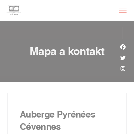
Panel pro správu cookies
Mapa a kontakt
Face
Twit
Inst
Auberge Pyrénées
Cévennes