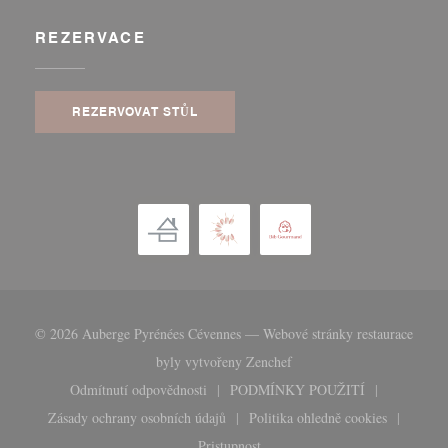
REZERVACE
REZERVOVAT STŮL
© 2026 Auberge Pyrénées Cévennes — Webové stránky restaurace
((otevře se v novém okně))
byly vytvořeny
Zenchef
Odmítnutí odpovědnosti
PODMÍNKY POUŽITÍ
((otevře se v novém okně))
((otevře se v novém okn
Zásady ochrany osobních údajů
Politika ohledně cookies
((otevře se v novém okně))
((otevře se v novém 
Pristupnost