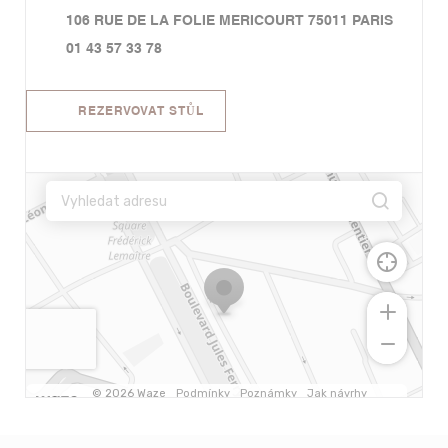
((otevře
106 RUE DE LA FOLIE MERICOURT 75011 PARIS
01 43 57 33 78
REZERVOVAT STŮL