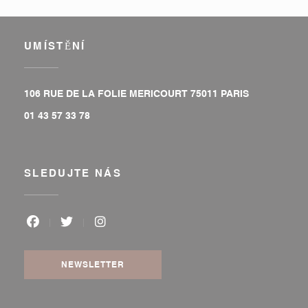
UMÍSTĚNÍ
((otevře se 
106 RUE DE LA FOLIE MERICOURT 75011 PARIS
01 43 57 33 78
SLEDUJTE NÁS
Facebook ((otevře se v novém okně))
Twitter ((otevře se v novém okně))
Instagram ((otevře se v novém okně
NEWSLETTER