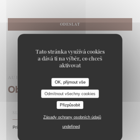
Tato stránka využívá cookies
a dává ti na výběr, co chceš
aktivovat
AUBERGE PYRÉNÉES CÉVENNES
PARIS
OK, přijmout vše
Obecné informace
Odmítnout všechny cookies
Přizpůsobit
SLUŽBY
Zásady ochrany osobních údajů
undefined
Private Hire