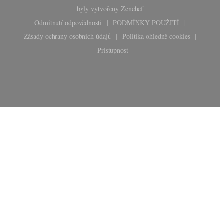
((otevře se v novém okně))
byly vytvořeny
Zenchef
Odmítnutí odpovědnosti
PODMÍNKY POUŽITÍ
((otevře se v novém okně))
((otevře se v novém okn
Zásady ochrany osobních údajů
Politika ohledně cookies
((otevře se v novém okně))
((otevře se v novém 
Pristupnost
((otevře se v novém okně))