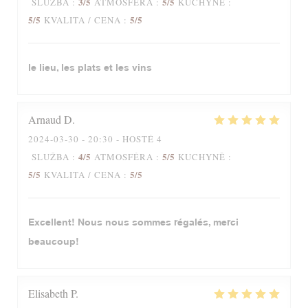
3
/5
5
/5
SLUŽBA
:
ATMOSFÉRA
:
KUCHYNĚ
:
5
/5
5
/5
KVALITA / CENA
:
le lieu, les plats et les vins
Arnaud
D
2024-03-30
- 20:30 - HOSTÉ 4
4
/5
5
/5
SLUŽBA
:
ATMOSFÉRA
:
KUCHYNĚ
:
5
/5
5
/5
KVALITA / CENA
:
Excellent! Nous nous sommes régalés, merci
beaucoup!
Elisabeth
P