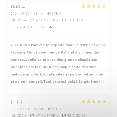
Pierre
L
2024-03-27
- 12:45 - HOSTÉ 3
5
/5
4
/5
SLUŽBA
:
ATMOSFÉRA
:
KUCHYNĚ
:
5
/5
4
/5
KVALITA / CENA
:
On est dès l'arrivée transporté dans le temps et dans
l'espace. On se sent loin de Paris et il y a bien des
années... Jolie carte avec des grands classiques
orientés vers le Sud Ouest, ample carte des vins,
mets de qualité, bien préparés et personnel aimable
et de bon conseil. Tout cela est déjà très généreux!
Carla
C
2024-03-28
- 19:00 - HOSTÉ 4
5
/5
5
/5
SLUŽBA
:
ATMOSFÉRA
:
KUCHYNĚ
: