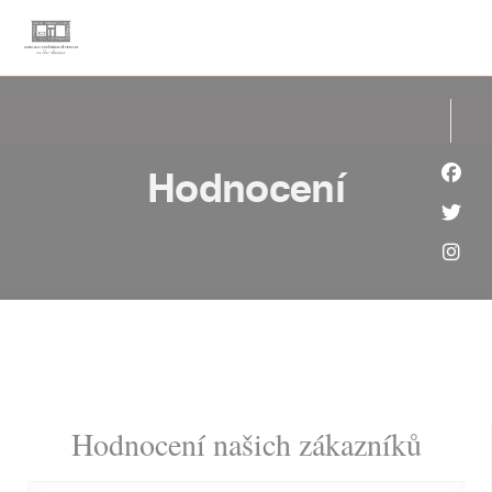
Panel pro správu cookies
Hodnocení
Face
Twit
Inst
Hodnocení našich zákazníků