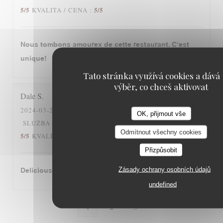
5
/5
5
/5
KVALITA / CENA
:
Nous tombons amourex de cette restaurant. C‘est
unique!
Tato stránka využívá cookies a dává 
výběr, co chceš aktivovat
Dale
S
2024-03-26
- 12:30 - HOSTÉ 2
OK, přijmout vše
5
/5
5
/5
SLUŽBA
:
ATMOSFÉRA
:
KUCHYNĚ
:
Odmítnout všechny cookies
5
/5
5
/5
KVALITA / CENA
:
Přizpůsobit
Zásady ochrany osobních údajů
Delicious cassoulet!
undefined
1
2
3