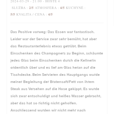
2024-03-29
- 21:00 - HOSTÉ 4
2
/5
4
/5
SLUŽBA
:
ATMOSFÉRA
:
KUCHYNĚ
:
5
/5
4
/5
KVALITA / CENA
:
Das Positive vorweg: Das Essen war fantastisch.
Leider war der Service zwar sehr bemüht, hat aber
das Restauranterlebnis etwas getrübt. Beim
Einschenken des Champagners zu Beginn, schäumte
jedes Glas beim Einschenken durch die Kellnerin
ordentlich über und es lief am Glas heran auf die
Tischdecke. Beim Servieren des Hauptgangs wurde
meiner Begleitung der Bratensaft/Fett von ihrem
Steak aus Versehen auf die Hose gekippt. Es wurde
sich zwar entschuldigt und heißes Wasser gebracht,
aber das hat so richtig nicht geholfen.
Anschliessend wurden wir nicht mehr nach