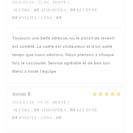
2024-03-29
- 21:00 - HOSTÉ 2
4
/5
5
/5
SLUŽBA
:
ATMOSFÉRA
:
KUCHYNĚ
:
5
/5
5
/5
KVALITA / CENA
:
Toujours une belle adresse, où le plaisir de revenir
est comblé. Le cadre est chaleureux et d’un autre
temps que nous adorons. Nous prenons à chaque
fois le cassoulet. Service agréable et de bon ton.
Merci à toute l’équipe
Jérémie
B
2024-03-26
- 19:30 - HOSTÉ 3
5
/5
5
/5
SLUŽBA
:
ATMOSFÉRA
:
KUCHYNĚ
:
5
/5
5
/5
KVALITA / CENA
: