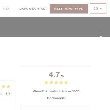
CS
TISK
MAPA A KONTAKT
REZERVOVAT STŮL
((OTEVŘE SE V NOVÉM OKNĚ))
Face
Twit
Inst
4.7
/5
Průměrné hodnocení —
1511
5
/5
NA
:
hodnoceni