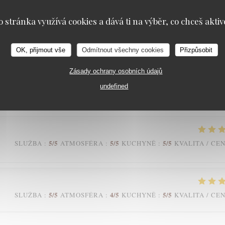
o stránka využívá cookies a dává ti na výběr, co chceš aktiv
4
/5
5
/5
5
/5
SLUŽBA
:
ATMOSFÉRA
:
KUCHYNĚ
:
KVALITA / CE
OK, přijmout vše
Odmítnout všechny cookies
Přizpůsobit
Zásady ochrany osobních údajů
 est comblé. Le cadre est chaleureux et d’un autre temps que nous
undefined
rvice agréable et de bon ton. Merci à toute l’équipe
5
/5
5
/5
5
/5
SLUŽBA
:
ATMOSFÉRA
:
KUCHYNĚ
:
KVALITA / CE
5
/5
4
/5
5
/5
SLUŽBA
:
ATMOSFÉRA
:
KUCHYNĚ
:
KVALITA / CE