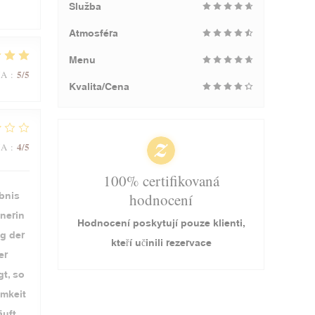
Služba
Atmosféra
Menu
5
/5
NA
:
Kvalita/Cena
4
/5
NA
:
100% certifikovaná
ebnis
hodnocení
nerin
Hodnocení poskytují pouze klienti,
g der
kteří učinili rezervace
er
t, so
amkeit
uft.