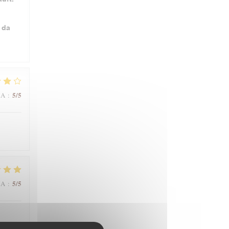
 da
5
/5
NA
:
5
/5
NA
: