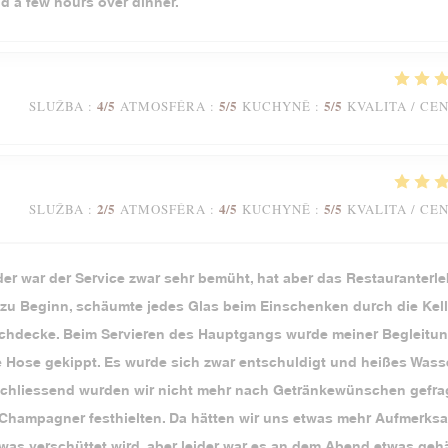
nd a few hours over dinner.
4
/5
5
/5
5
/5
SLUŽBA
:
ATMOSFÉRA
:
KUCHYNĚ
:
KVALITA / CE
2
/5
4
/5
5
/5
SLUŽBA
:
ATMOSFÉRA
:
KUCHYNĚ
:
KVALITA / CE
der war der Service zwar sehr bemüht, hat aber das Restauranterl
u Beginn, schäumte jedes Glas beim Einschenken durch die Kell
Tischdecke. Beim Servieren des Hauptgangs wurde meiner Begleitun
ie Hose gekippt. Es wurde sich zwar entschuldigt und heißes Wass
Anschliessend wurden wir nicht mehr nach Getränkewünschen gefrag
 Champagner festhielten. Da hätten wir uns etwas mehr Aufmerks
as verschüttet wird, aber leider war es an dem Abend etwas gehä