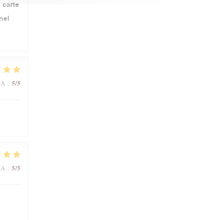
 carte
nel
5
/5
NA
:
5
/5
NA
: