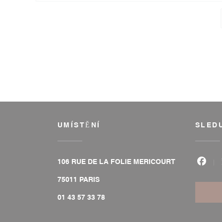
UMÍSTĚNÍ
SLED
106 RUE DE LA FOLIE MERICOURT
Face
((otevře se v novém okně))
75011 PARIS
01 43 57 33 78