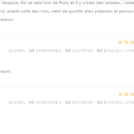
l'espace. On se sent loin de Paris et il y a bien des années... Jolie
t, ample carte des vins, mets de qualité, bien préparés et person
néreux!
5
/5
5
/5
5
/5
SLUŽBA
:
ATMOSFÉRA
:
KUCHYNĚ
:
KVALITA / CE
ique!
5
/5
5
/5
5
/5
SLUŽBA
:
ATMOSFÉRA
:
KUCHYNĚ
:
KVALITA / CE