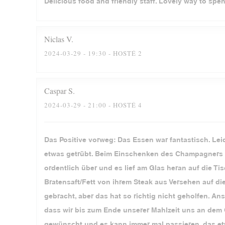
Delicious food and friendly staff. Lovely way to spe
Niclas
V
2024-03-29
- 19:30 - HOSTÉ 2
Caspar
S
2024-03-29
- 21:00 - HOSTÉ 4
Das Positive vorweg: Das Essen war fantastisch. Lei
etwas getrübt. Beim Einschenken des Champagners z
ordentlich über und es lief am Glas heran auf die 
Bratensaft/Fett von ihrem Steak aus Versehen auf d
gebracht, aber das hat so richtig nicht geholfen. 
dass wir bis zum Ende unserer Mahlzeit uns an dem
gewünscht und es kann immer mal passieren, das etw