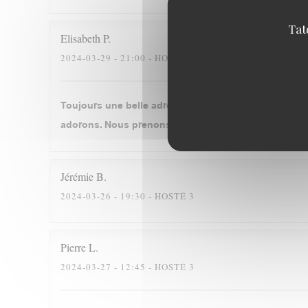
Tat
Elisabeth
P
2024-03-29
- 21:00 - HOSTÉ 2
Toujours une belle adresse, où le plaisir de revenir
adorons. Nous prenons à chaque fois le cassoulet. Se
Jérémie
B
2024-03-26
- 19:30 - HOSTÉ 3
Pierre
L
2024-03-27
- 12:45 - HOSTÉ 3