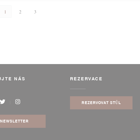
1
2
3
UJTE NÁS
REZERVACE
REZERVOVAT STŮL
book ((otevře se v novém okně))
Twitter ((otevře se v novém okně))
Instagram ((otevře se v novém okně))
NEWSLETTER