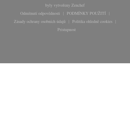
((otevře se v novém okně))
byly vytvořeny
Zenchef
Odmítnutí odpovědnosti
PODMÍNKY POUŽITÍ
((otevře se v novém okně))
((otevře se v novém okn
Zásady ochrany osobních údajů
Politika ohledně cookies
((otevře se v novém okně))
((otevře se v novém 
Pristupnost
((otevře se v novém okně))