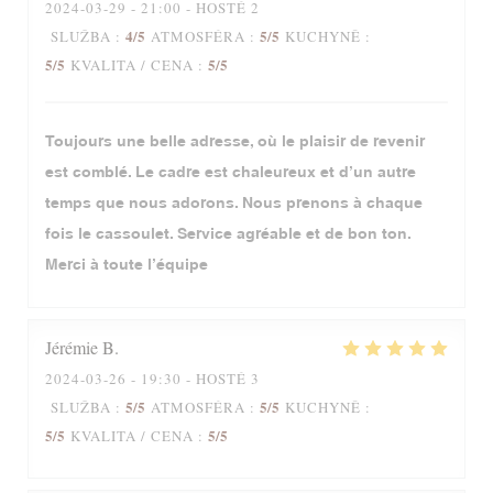
2024-03-29
- 21:00 - HOSTÉ 2
4
/5
5
/5
SLUŽBA
:
ATMOSFÉRA
:
KUCHYNĚ
:
5
/5
5
/5
KVALITA / CENA
:
Toujours une belle adresse, où le plaisir de revenir
est comblé. Le cadre est chaleureux et d’un autre
temps que nous adorons. Nous prenons à chaque
fois le cassoulet. Service agréable et de bon ton.
Merci à toute l’équipe
Jérémie
B
2024-03-26
- 19:30 - HOSTÉ 3
5
/5
5
/5
SLUŽBA
:
ATMOSFÉRA
:
KUCHYNĚ
:
5
/5
5
/5
KVALITA / CENA
: