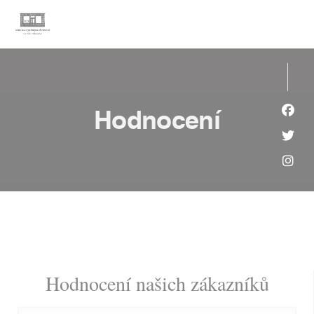
Panel pro správu cookies
Hodnocení
Face
Twit
Inst
Hodnocení našich zákazníků