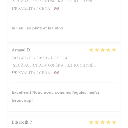
3
/5
5
/5
SLUŽBA
:
ATMOSFÉRA
:
KUCHYNĚ
:
5
/5
5
/5
KVALITA / CENA
:
le lieu, les plats et les vins
Arnaud
D
2024-03-30
- 20:30 - HOSTÉ 4
4
/5
5
/5
SLUŽBA
:
ATMOSFÉRA
:
KUCHYNĚ
:
5
/5
5
/5
KVALITA / CENA
:
Excellent! Nous nous sommes régalés, merci
beaucoup!
Elisabeth
P