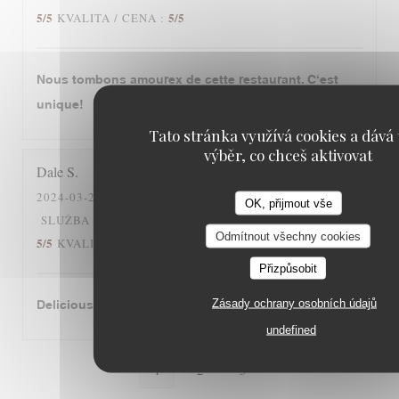
5
/5
5
/5
KVALITA / CENA
:
Nous tombons amourex de cette restaurant. C‘est
unique!
Tato stránka využívá cookies a dává 
výběr, co chceš aktivovat
Dale
S
2024-03-26
- 12:30 - HOSTÉ 2
OK, přijmout vše
5
/5
5
/5
SLUŽBA
:
ATMOSFÉRA
:
KUCHYNĚ
:
Odmítnout všechny cookies
5
/5
5
/5
KVALITA / CENA
:
Přizpůsobit
Zásady ochrany osobních údajů
Delicious cassoulet!
undefined
1
2
3