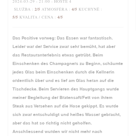
2024-03-29
- 21:00 - HOSTÉ 4
2
/5
4
/5
SLUŽBA
:
ATMOSFÉRA
:
KUCHYNĚ
:
5
/5
4
/5
KVALITA / CENA
:
Das Positive vorweg: Das Essen war fantastisch.
Leider war der Service zwar sehr bemüht, hat aber
das Restauranterlebnis etwas getrübt. Beim
Einschenken des Champagners zu Beginn, schäumte
jedes Glas beim Einschenken durch die Kellnerin
ordentlich über und es lief am Glas heran auf die
Tischdecke. Beim Servieren des Hauptgangs wurde
meiner Begleitung der Bratensaft/Fett von ihrem
Steak aus Versehen auf die Hose gekippt. Es wurde
sich zwar entschuldigt und heißes Wasser gebracht,
aber das hat so richtig nicht geholfen.
Anschliessend wurden wir nicht mehr nach