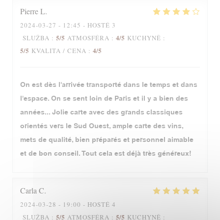
Pierre
L
2024-03-27
- 12:45 - HOSTÉ 3
5
/5
4
/5
SLUŽBA
:
ATMOSFÉRA
:
KUCHYNĚ
:
5
/5
4
/5
KVALITA / CENA
:
On est dès l'arrivée transporté dans le temps et dans
l'espace. On se sent loin de Paris et il y a bien des
années... Jolie carte avec des grands classiques
orientés vers le Sud Ouest, ample carte des vins,
mets de qualité, bien préparés et personnel aimable
et de bon conseil. Tout cela est déjà très généreux!
Carla
C
2024-03-28
- 19:00 - HOSTÉ 4
5
/5
5
/5
SLUŽBA
:
ATMOSFÉRA
:
KUCHYNĚ
: