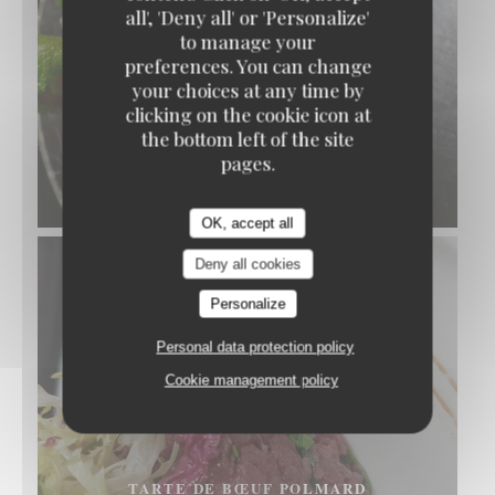
all', 'Deny all' or 'Personalize'
to manage your
preferences. You can change
your choices at any time by
clicking on the cookie icon at
the bottom left of the site
pages.
RIZ AU LAIT, CARAMEL AU BEURRE SALÉ
© Pierre Négrevergne
OK, accept all
Deny all cookies
Personalize
Personal data protection policy
Cookie management policy
TARTE DE BŒUF POLMARD