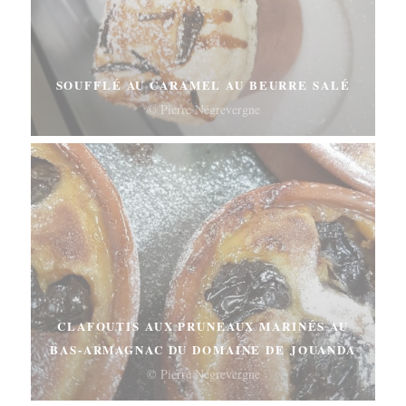
SOUFFLÉ AU CARAMEL AU BEURRE SALÉ
© Pierre Négrevergne
CLAFOUTIS AUX PRUNEAUX MARINÉS AU
BAS-ARMAGNAC DU DOMAINE DE JOUANDA
© Pierre Négrevergne