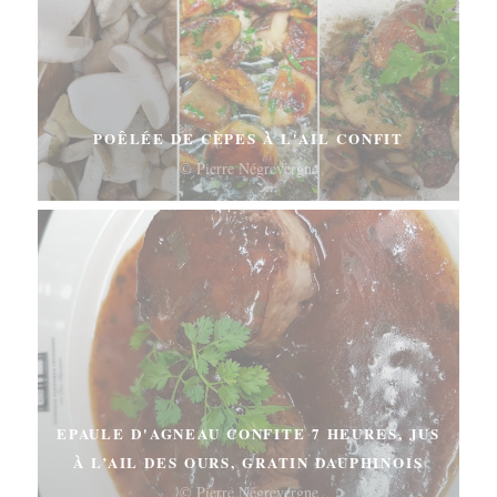
POÊLÉE DE CÈPES À L'AIL CONFIT
© Pierre Négrevergne
EPAULE D'AGNEAU CONFITE 7 HEURES, JUS
À L’AIL DES OURS, GRATIN DAUPHINOIS
© Pierre Négrevergne