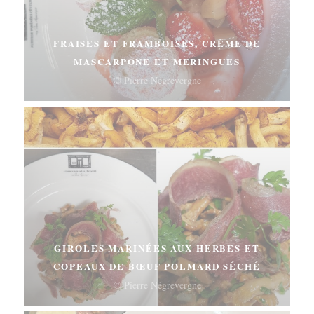
FRAISES ET FRAMBOISES, CRÈME DE
MASCARPONE ET MERINGUES
© Pierre Négrevergne
GIROLES MARINÉES AUX HERBES ET
COPEAUX DE BŒUF POLMARD SÉCHÉ
© Pierre Négrevergne