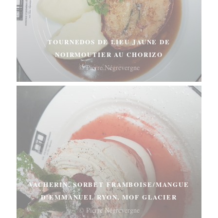
TOURNEDOS DE LIEU JAUNE DE
NOIRMOUTIER AU CHORIZO
© Pierre Négrevergne
VACHERIN, SORBET FRAMBOISE/MANGUE
D'EMMANUEL RYON, MOF GLACIER
© Pierre Négrevergne