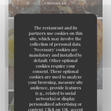
CHOCOLAT
© Pierre Négrevergne
The restaurant and its
partners use cookies on this
site, which may involve the
collection of personal data.
'Necessary' cookies are
mandatory and installed by
default. Other optional
cookies require your
SOLE DE PETITS BATEAUX FRANÇAIS
consent. These optional
POÊLÉE MEUNIÈRE, POMME PURÉE
cookies are used to analyze
your browsing, measure site
© Pierre Négrevergne
audience, provide features
(e.g., related to social
networks) or display
personalized advertising or
content. Click on 'OK, accept