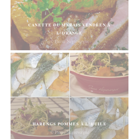
CANETTE DU MARAIS VENDÉEN À
L'ORANGE
© Pierre Négrevergne
HARENGS POMMES À L'HUILE
© Pierre Négrevergne