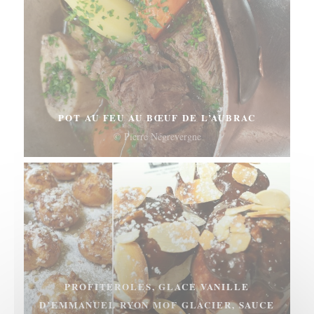
POT AU FEU AU BŒUF DE L’AUBRAC
© Pierre Négrevergne
PROFITEROLES, GLACE VANILLE
D’EMMANUEL RYON MOF GLACIER, SAUCE