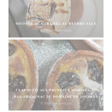
SOUFFLÉ AU CARAMEL AU BEURRE SALÉ
© Pierre Négrevergne
CLAFOUTIS AUX PRUNEAUX MARINÉS AU
BAS-ARMAGNAC DU DOMAINE DE JOUANDA
© Pierre Négrevergne