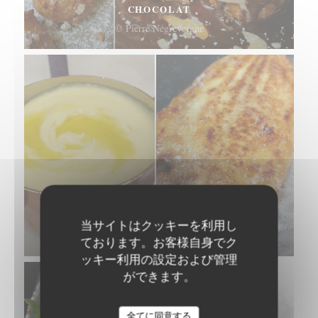
CHOCOLAT
© Pierre Négrevergne
SOLE DE PETITS BATEAUX FRANÇAIS
POÊLÉE MEUNIÈRE, POMME PURÉE
当サイトはクッキーを利用し
© Pierre Négrevergne
ております。お客様自身でク
ッキー利用の設定および管理
ができます。
全てに同意する