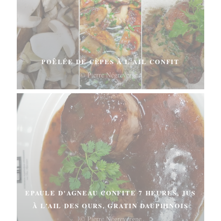
POÊLÉE DE CÈPES À L'AIL CONFIT
© Pierre Négrevergne
EPAULE D'AGNEAU CONFITE 7 HEURES, JUS
À L’AIL DES OURS, GRATIN DAUPHINOIS
© Pierre Négrevergne