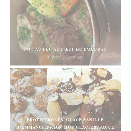
POT AU FEU AU BŒUF DE L’AUBRAC
© Pierre Négrevergne
PROFITEROLES, GLACE VANILLE
D’EMMANUEL RYON MOF GLACIER, SAUCE