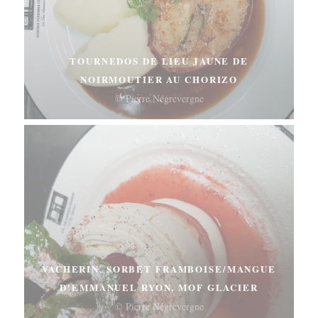
TOURNEDOS DE LIEU JAUNE DE
NOIRMOUTIER AU CHORIZO
© Pierre Négrevergne
VACHERIN, SORBET FRAMBOISE/MANGUE
D'EMMANUEL RYON, MOF GLACIER
© Pierre Négrevergne