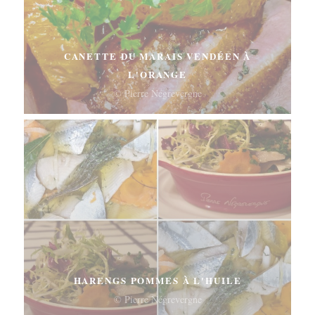
CANETTE DU MARAIS VENDÉEN À
L'ORANGE
© Pierre Négrevergne
HARENGS POMMES À L'HUILE
© Pierre Négrevergne