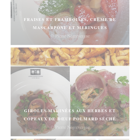
FRAISES ET FRAMBOISES, CRÈME DE
MASCARPONE ET MERINGUES
© Pierre Négrevergne
GIROLES MARINÉES AUX HERBES ET
COPEAUX DE BŒUF POLMARD SÉCHÉ
© Pierre Négrevergne