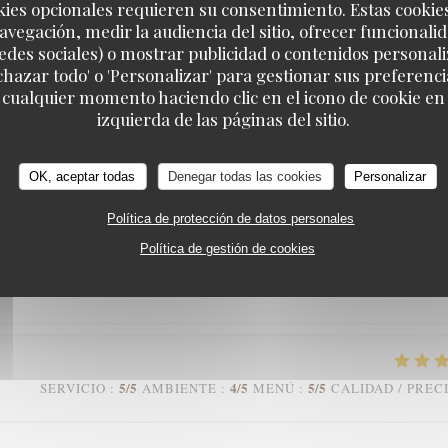
kies opcionales requieren su consentimiento. Estas cookie
avegación, medir la audiencia del sitio, ofrecer funcionali
edes sociales) o mostrar publicidad o contenidos personali
echazar todo' o 'Personalizar' para gestionar sus preferen
4
/5
5
/5
5
/5
SERVICIO
:
AMBIENTE
:
MENÚ
:
CALIDAD / PREC
 cualquier momento haciendo clic en el icono de cookie en l
izquierda de las páginas del sitio.
 est comblé. Le cadre est chaleureux et d’un autre temps que nous
OK, aceptar todas
Denegar todas las cookies
Personalizar
rvice agréable et de bon ton. Merci à toute l’équipe
Política de protección de datos personales
Política de gestión de cookies
5
/5
5
/5
5
/5
SERVICIO
:
AMBIENTE
:
MENÚ
:
CALIDAD / PREC
5
/5
4
/5
5
/5
SERVICIO
:
AMBIENTE
:
MENÚ
:
CALIDAD / PREC