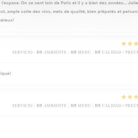
l'espace. On se sent loin de Paris et il y a bien des années... Jolie
t, ample carte des vins, mets de qualité, bien préparés et person
néreux!
5
/5
5
/5
5
/5
SERVICIO
:
AMBIENTE
:
MENÚ
:
CALIDAD / PREC
ique!
5
/5
5
/5
5
/5
SERVICIO
:
AMBIENTE
:
MENÚ
:
CALIDAD / PREC