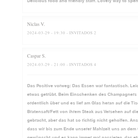
Delicious food and friendly staff. Lovely way to spe
Niclas
V
2024-03-29
- 19:30 - INVITADOS 2
Caspar
S
2024-03-29
- 21:00 - INVITADOS 4
Das Positive vorweg: Das Essen war fantastisch. Lei
etwas getrübt. Beim Einschenken des Champagners z
ordentlich über und es lief am Glas heran auf die 
Bratensaft/Fett von ihrem Steak aus Versehen auf d
gebracht, aber das hat so richtig nicht geholfen. 
dass wir bis zum Ende unserer Mahlzeit uns an dem
gewünscht und es kann immer mal passieren, das etw