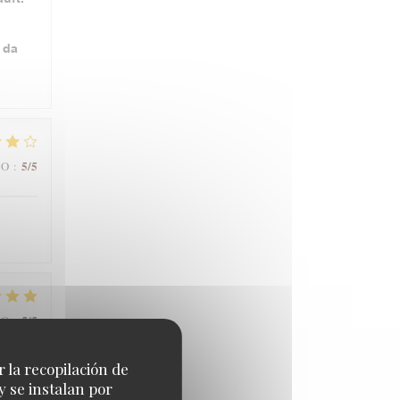
 da
5
/5
IO
:
5
/5
IO
:
r la recopilación de
y se instalan por