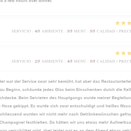
nd a few hours over dinner.
4
/5
5
/5
5
/5
SERVICIO
:
AMBIENTE
:
MENÚ
:
CALIDAD / PREC
2
/5
4
/5
5
/5
SERVICIO
:
AMBIENTE
:
MENÚ
:
CALIDAD / PREC
der war der Service zwar sehr bemüht, hat aber das Restauranterl
u Beginn, schäumte jedes Glas beim Einschenken durch die Kell
Tischdecke. Beim Servieren des Hauptgangs wurde meiner Begleitun
ie Hose gekippt. Es wurde sich zwar entschuldigt und heißes Wass
Anschliessend wurden wir nicht mehr nach Getränkewünschen gefrag
 Champagner festhielten. Da hätten wir uns etwas mehr Aufmerks
as verschüttet wird, aber leider war es an dem Abend etwas gehä