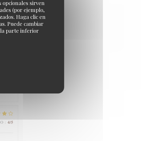
s opcionales sirven
dades (por ejemplo,
zados. Haga clic en
cias. Puede cambiar
5
/5
IO
:
a parte inferior
5
/5
IO
:
4
/5
IO
: