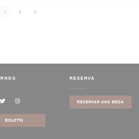
1
2
3
IRNOS
RESERVA
RESERVAR UNA MESA
book ((abre en una nueva ventana))
Twitter ((abre en una nueva ventana))
Instagram ((abre en una nueva ventana))
BOLETÍN