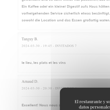
Ein Kaffee oder ein kleiner Digestif aufs Haus hätt
vorhergehenden Service sicherlich etwas besänftigt.
sowohl die Location und das Essen großartig waren
Tanguy
B
2024-03-30
- 19:45 - INVITADOS 7
le lieu, les plats et les vins
Arnaud
D
2024-03-30
- 20:30 - INVITADOS 4
El restaurante y su
Excellent! Nous nous sommes régalés, merci beauc
datos personales