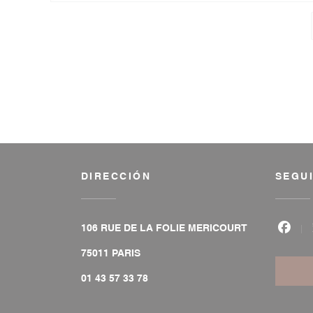
DIRECCIÓN
SEGU
106 RUE DE LA FOLIE MERICOURT
Face
((abre en una nueva ventana))
75011 PARIS
01 43 57 33 78