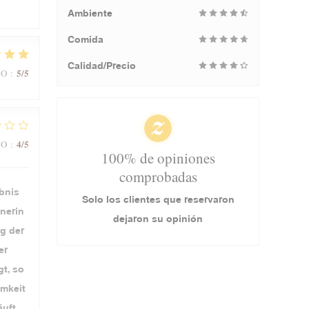
Ambiente
Comida
Calidad/Precio
5
/5
IO
:
4
/5
IO
:
100% de opiniones
comprobadas
ebnis
Solo los clientes que reservaron
nerin
dejaron su opinión
g der
er
t, so
amkeit
uft.