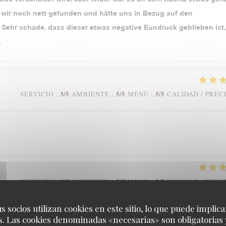
en wir noch nett gefunden und hätte uns in Bezug auf den
 Sehr schade, dass dieser etwas negative Eundruck geblieben ist,
.
3
/5
5
/5
5
/5
SERVICIO
:
AMBIENTE
:
MENÚ
:
CALIDAD / PREC
4
/5
5
/5
5
/5
SERVICIO
:
AMBIENTE
:
MENÚ
:
CALIDAD / PREC
s socios utilizan cookies en este sitio, lo que puede implica
oup!
. Las cookies denominadas «necesarias» son obligatorias 