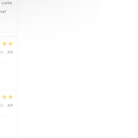
 carte
nel
5
/5
IO
:
5
/5
IO
: