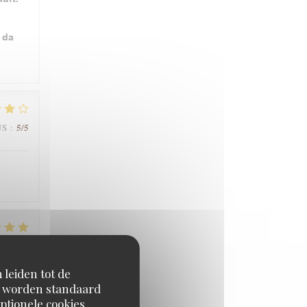
 da
5
/5
JS
:
5
/5
JS
:
 leiden tot de
en worden standaard
ptionele cookies