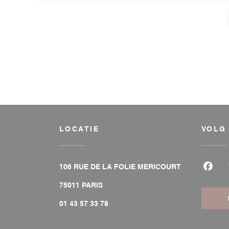
LOCATIE
VOLG
106 RUE DE LA FOLIE MERICOURT
Face
((opent in een nieuw venster))
75011 PARIS
01 43 57 33 78