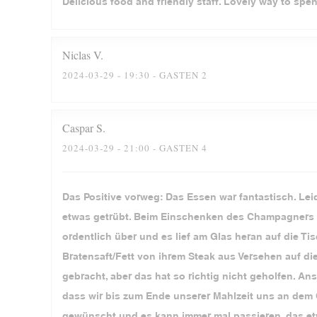
Delicious food and friendly staff. Lovely way to spe
Niclas
V
2024-03-29
- 19:30 - GASTEN 2
Caspar
S
2024-03-29
- 21:00 - GASTEN 4
Das Positive vorweg: Das Essen war fantastisch. Lei
etwas getrübt. Beim Einschenken des Champagners z
ordentlich über und es lief am Glas heran auf die 
Bratensaft/Fett von ihrem Steak aus Versehen auf d
gebracht, aber das hat so richtig nicht geholfen. 
dass wir bis zum Ende unserer Mahlzeit uns an dem
gewünscht und es kann immer mal passieren, das etw