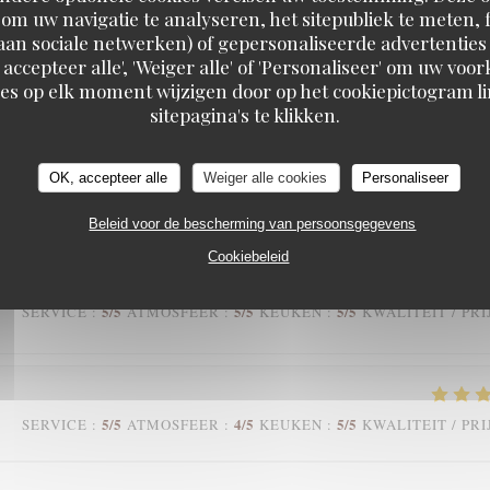
om uw navigatie te analyseren, het sitepubliek te meten, f
d aan sociale netwerken) of gepersonaliseerde advertenties
 accepteer alle', 'Weiger alle' of 'Personaliseer' om uw vo
es op elk moment wijzigen door op het cookiepictogram l
4
/5
5
/5
5
/5
SERVICE
:
ATMOSFEER
:
KEUKEN
:
KWALITEIT / PRI
sitepagina's te klikken.
 est comblé. Le cadre est chaleureux et d’un autre temps que nous
OK, accepteer alle
Weiger alle cookies
Personaliseer
rvice agréable et de bon ton. Merci à toute l’équipe
Beleid voor de bescherming van persoonsgegevens
Cookiebeleid
5
/5
5
/5
5
/5
SERVICE
:
ATMOSFEER
:
KEUKEN
:
KWALITEIT / PRI
5
/5
4
/5
5
/5
SERVICE
:
ATMOSFEER
:
KEUKEN
:
KWALITEIT / PRI