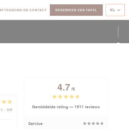
NL
ATTEGROND EN CONTACT
RESERVEER EEN TAFEL
NT IN EEN NIEUW VENSTER))
Face
Twit
Inst
4.7
/5
Gemiddelde rating —
1511 reviews
5
/5
JS
:
Service