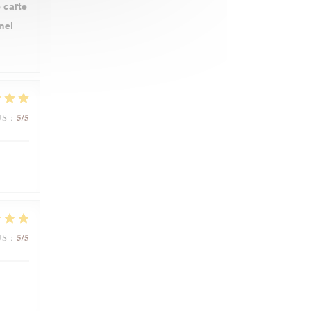
 carte
nel
5
/5
JS
:
5
/5
JS
: