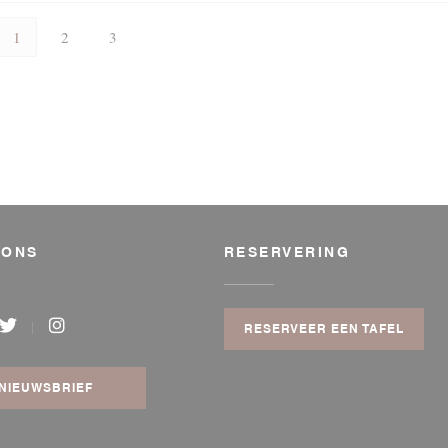
1
2
3
 ONS
RESERVERING
RESERVEER EEN TAFEL
book ((opent in een nieuw venster))
Twitter ((opent in een nieuw venster))
Instagram ((opent in een nieuw venster))
NIEUWSBRIEF