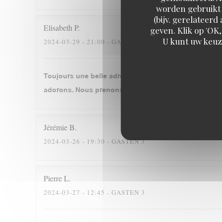
worden gebruikt 
(bijv. gerelateer
Elisabeth
P
geven. Klik op 'OK,
U kunt uw keuz
2024-03-29
- 21:00 - GASTEN 2
Toujours une belle adresse, où le plaisir de revenir
adorons. Nous prenons à chaque fois le cassoulet. Se
Jérémie
B
2024-03-26
- 19:30 - GASTEN 3
Pierre
L
2024-03-27
- 12:45 - GASTEN 3