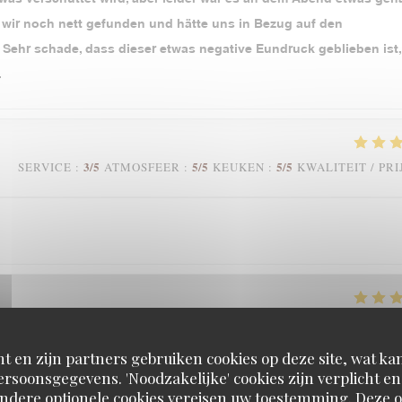
en wir noch nett gefunden und hätte uns in Bezug auf den
 Sehr schade, dass dieser etwas negative Eundruck geblieben ist,
.
3
/5
5
/5
5
/5
SERVICE
:
ATMOSFEER
:
KEUKEN
:
KWALITEIT / PRI
4
/5
5
/5
5
/5
SERVICE
:
ATMOSFEER
:
KEUKEN
:
KWALITEIT / PRI
t en zijn partners gebruiken cookies op deze site, wat kan
rsoonsgegevens. 'Noodzakelijke' cookies zijn verplicht 
oup!
Andere optionele cookies vereisen uw toestemming. Deze o