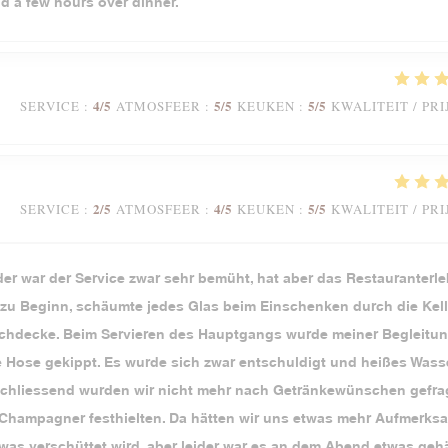
nd a few hours over dinner.
4
/5
5
/5
5
/5
SERVICE
:
ATMOSFEER
:
KEUKEN
:
KWALITEIT / PRI
2
/5
4
/5
5
/5
SERVICE
:
ATMOSFEER
:
KEUKEN
:
KWALITEIT / PRI
der war der Service zwar sehr bemüht, hat aber das Restauranterl
u Beginn, schäumte jedes Glas beim Einschenken durch die Kell
Tischdecke. Beim Servieren des Hauptgangs wurde meiner Begleitun
ie Hose gekippt. Es wurde sich zwar entschuldigt und heißes Wass
Anschliessend wurden wir nicht mehr nach Getränkewünschen gefrag
 Champagner festhielten. Da hätten wir uns etwas mehr Aufmerks
as verschüttet wird, aber leider war es an dem Abend etwas gehä