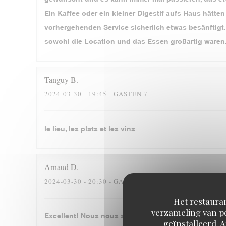
Ein Kaffee oder ein kleiner Digestif aufs Haus hätt
vorhergehenden Service sicherlich etwas besänftigt.
sowohl die Location und das Essen großartig waren
Tanguy
B
2024-03-30
- 19:45 - GASTEN 7
le lieu, les plats et les vins
Arnaud
D
2024-03-30
- 20:30 - GASTEN 4
Het restauran
verzameling van pe
Excellent! Nous nous sommes régalés, merci beauc
geïnstalleerd. 