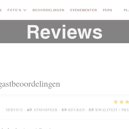
S
FOTO'S
BEOORDELINGEN
EVENEMENTEN
PERS
PL
((OPE
Reviews
astbeoordelingen
4
/5
5
/5
5
/5
SERVICE
:
ATMOSFEER
:
KEUKEN
:
KWALITEIT / PRI