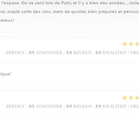
l'espace. On se sent loin de Paris et il y a bien des années... Jolie
t, ample carte des vins, mets de qualité, bien préparés et person
néreux!
5
/5
5
/5
5
/5
SERVICE
:
ATMOSFEER
:
KEUKEN
:
KWALITEIT / PRI
ique!
5
/5
5
/5
5
/5
SERVICE
:
ATMOSFEER
:
KEUKEN
:
KWALITEIT / PRI