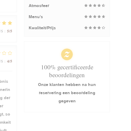
Atmosfeer
Menu's
Kwaliteit/Prijs
5
/5
JS
:
4
/5
JS
:
100% gecertificeerde
beoordelingen
ebnis
Onze klanten hebben na hun
nerin
reservering een beoordeling
g der
gegeven
er
t, so
amkeit
uft.