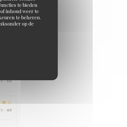
uncties te bieden
 of inhoud weer te
orkeuren te beheren.
inksonder op de
5
/5
JS
:
5
/5
JS
:
4
/5
JS
: