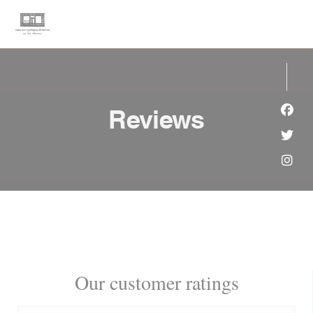
Personalizing your cookie choices
Reviews
Face
Twit
Inst
Our customer ratings