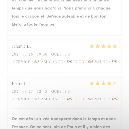
est comblé. Le cadre est chaleureux et d’un autre
temps que nous adorons. Nous prenons à chaque
fois le cassoulet. Service agréable et de bon ton.
Merci à toute l’équipe
Jérémie
B
2024-03-26
- 19:30 - GUESTS 3
5
/5
5
/5
5
/5
5
/5
SERVICE
:
AMBIANCE
:
FOOD
:
VALUE
:
Pierre
L
2024-03-27
- 12:45 - GUESTS 3
5
/5
4
/5
5
/5
4
/5
SERVICE
:
AMBIANCE
:
FOOD
:
VALUE
:
On est dès l'arrivée transporté dans le temps et dans
l'espace. On se sent loin de Paris et il y a bien des