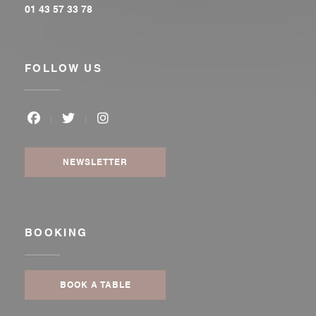
01 43 57 33 78
FOLLOW US
Facebook ((opens in a new window))
Twitter ((opens in a new window))
Instagram ((opens in a new window
NEWSLETTER
BOOKING
BOOK A TABLE