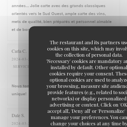
années... Jolie carte avec des grands classiques
orientés vers le Sud Ouest, ample carte des vins,
mets de qualité, bien préparés et personnel aimable
et de bon conseil. Tout cela est déjà très généreux!
The restaurant and its partners us
cookies on this site, which may invol
Carla
C
the collection of personal data.
2024-03-28
- 19:00 - GUESTS 4
'Necessary' cookies are mandatory 
5
/5
5
/5
5
/5
5
/5
SERVICE
:
AMBIANCE
:
FOOD
:
VALUE
:
installed by default. Other optiona
cookies require your consent. Thes
optional cookies are used to analyz
your browsing, measure site audien
Nous tombons amourex de cette restaurant. C‘est
provide features (e.g., related to soci
unique!
networks) or display personalized
advertising or content. Click on 'OK
accept all', 'Deny all' or 'Personalize' 
Dale
S
manage your preferences. You ca
change your choices at any time b
2024-03-26
- 12:30 - GUESTS 2