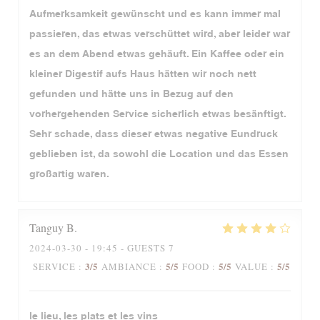
Aufmerksamkeit gewünscht und es kann immer mal
passieren, das etwas verschüttet wird, aber leider war
es an dem Abend etwas gehäuft. Ein Kaffee oder ein
kleiner Digestif aufs Haus hätten wir noch nett
gefunden und hätte uns in Bezug auf den
vorhergehenden Service sicherlich etwas besänftigt.
Sehr schade, dass dieser etwas negative Eundruck
geblieben ist, da sowohl die Location und das Essen
großartig waren.
Tanguy
B
2024-03-30
- 19:45 - GUESTS 7
3
/5
5
/5
5
/5
5
/5
SERVICE
:
AMBIANCE
:
FOOD
:
VALUE
:
le lieu, les plats et les vins