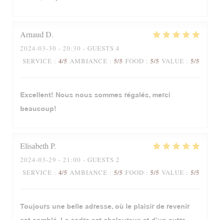
Arnaud
D
2024-03-30
- 20:30 - GUESTS 4
4
/5
5
/5
5
/5
5
/5
SERVICE
:
AMBIANCE
:
FOOD
:
VALUE
:
Excellent! Nous nous sommes régalés, merci
beaucoup!
Elisabeth
P
2024-03-29
- 21:00 - GUESTS 2
4
/5
5
/5
5
/5
5
/5
SERVICE
:
AMBIANCE
:
FOOD
:
VALUE
:
Toujours une belle adresse, où le plaisir de revenir