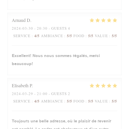
Arnaud
D
2024-03-30
- 20:30 - GUESTS 4
4
/5
5
/5
5
/5
5
/5
SERVICE
:
AMBIANCE
:
FOOD
:
VALUE
:
Excellent! Nous nous sommes régalés, merci
beaucoup!
Elisabeth
P
2024-03-29
- 21:00 - GUESTS 2
4
/5
5
/5
5
/5
5
/5
SERVICE
:
AMBIANCE
:
FOOD
:
VALUE
:
Toujours une belle adresse, où le plaisir de revenir