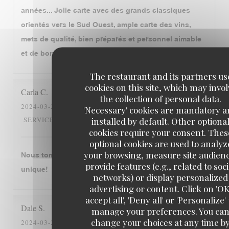
années... Jolie carte avec des grands classiques
orientés vers le Sud Ouest, ample carte des vins,
mets de qualité, bien préparés et personnel aimable
et de bon conseil. Tout cela est déjà très généreux!
The restaurant and its partners us
cookies on this site, which may invol
Carla
C
the collection of personal data.
2024-03-28
- 19:00 - GUESTS 4
'Necessary' cookies are mandatory 
5
/5
5
/5
5
/5
5
/5
SERVICE
:
AMBIANCE
:
FOOD
:
VALUE
:
installed by default. Other optiona
cookies require your consent. Thes
optional cookies are used to analyz
your browsing, measure site audien
Nous tombons amourex de cette restaurant. C‘est
provide features (e.g., related to soci
unique!
networks) or display personalized
advertising or content. Click on 'OK
accept all', 'Deny all' or 'Personalize' 
Dale
S
manage your preferences. You ca
change your choices at any time b
2024-03-26
- 12:30 - GUESTS 2