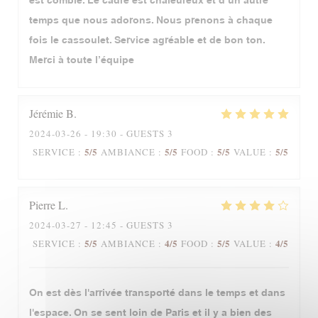
est comblé. Le cadre est chaleureux et d’un autre
temps que nous adorons. Nous prenons à chaque
fois le cassoulet. Service agréable et de bon ton.
Merci à toute l’équipe
Jérémie
B
2024-03-26
- 19:30 - GUESTS 3
5
/5
5
/5
5
/5
5
/5
SERVICE
:
AMBIANCE
:
FOOD
:
VALUE
:
Pierre
L
2024-03-27
- 12:45 - GUESTS 3
5
/5
4
/5
5
/5
4
/5
SERVICE
:
AMBIANCE
:
FOOD
:
VALUE
:
On est dès l'arrivée transporté dans le temps et dans
l'espace. On se sent loin de Paris et il y a bien des