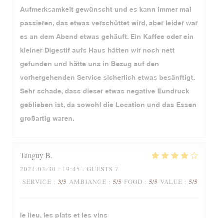
Aufmerksamkeit gewünscht und es kann immer mal
passieren, das etwas verschüttet wird, aber leider war
es an dem Abend etwas gehäuft. Ein Kaffee oder ein
kleiner Digestif aufs Haus hätten wir noch nett
gefunden und hätte uns in Bezug auf den
vorhergehenden Service sicherlich etwas besänftigt.
Sehr schade, dass dieser etwas negative Eundruck
geblieben ist, da sowohl die Location und das Essen
großartig waren.
Tanguy
B
2024-03-30
- 19:45 - GUESTS 7
3
/5
5
/5
5
/5
5
/5
SERVICE
:
AMBIANCE
:
FOOD
:
VALUE
:
le lieu, les plats et les vins