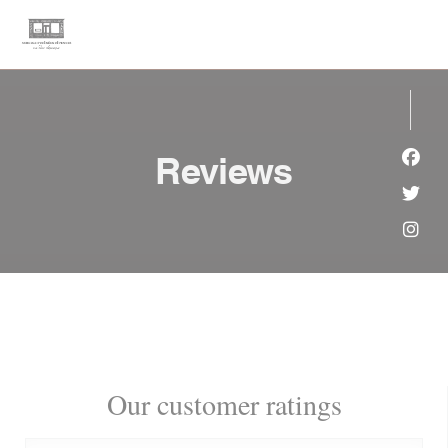
Personalizing your cookie choices
Reviews
Face
Twit
Inst
Our customer ratings