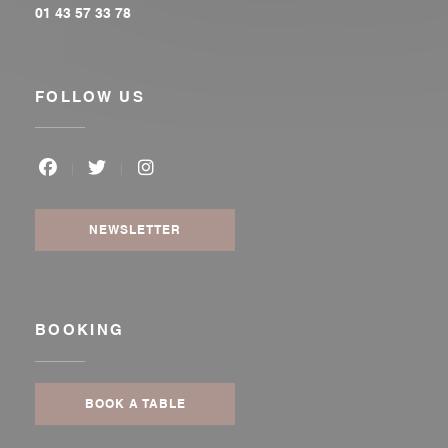
01 43 57 33 78
FOLLOW US
Facebook ((opens in a new window))
Twitter ((opens in a new window))
Instagram ((opens in a new window
NEWSLETTER
BOOKING
BOOK A TABLE