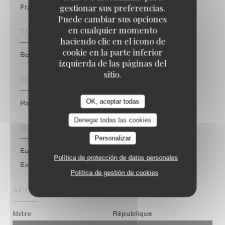
gestionar sus preferencias.
Francesa
Puede cambiar sus opciones
en cualquier momento
TIPO DE NEGOCIO
haciendo clic en el icono de
cookie en la parte inferior
Bodegón, Posada
izquierda de las páginas del
sitio.
SERVICIOS
OK, aceptar todas
Habitación con Aire Acondicionado, Privatización
Denegar todas las cookies
MÉTODOS DE PAGO
Personalizar
Eurocard/Mastercard, Efectivo, Visa, American
Política de protección de datos personales
Express, Tarjeta de Crédito
Política de gestión de cookies
ACCESO
Metro
République