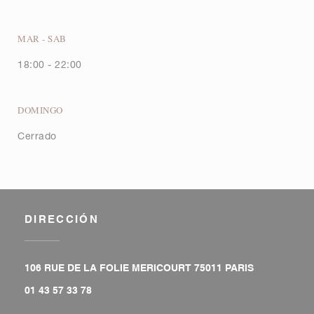
MAR
-
SAB
18:00 - 22:00
DOMINGO
Cerrado
DIRECCIÓN
((abre en un
106 RUE DE LA FOLIE MERICOURT 75011 PARIS
01 43 57 33 78