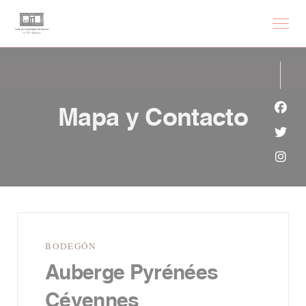
Personalización de sus opciones de cookies
Mapa y Contacto
Face
Twit
Inst
BODEGÓN
Auberge Pyrénées
Cévennes