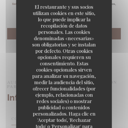
listarobinson.es
. Para más información sobre el tratamiento de sus datos,
El restaurante y sus socios
consulte nuestra
política de privacidad
.
utilizan cookies en este sitio,
lo que puede implicar la
recopilación de datos
personales. Las cookies
denominadas «necesarias»
son obligatorias y se instalan
por defecto. Otras cookies
opcionales requieren su
consentimiento. Estas
cookies opcionales sirven
para analizar su navegación,
medir la audiencia del sitio,
AUBERGE PYRÉNÉES CÉVENNES
BODEGÓN
PARIS
ofrecer funcionalidades (por
ejemplo, relacionadas con
Información general
redes sociales) o mostrar
publicidad o contenidos
personalizados. Haga clic en
COCINA
'Aceptar todo', 'Rechazar
todo' o 'Personalizar' para