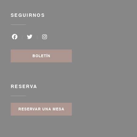
SEGUIRNOS
Facebook ((abre en una nueva ventana))
Twitter ((abre en una nueva ventana))
Instagram ((abre en una nueva vent
BOLETÍN
RESERVA
RESERVAR UNA MESA