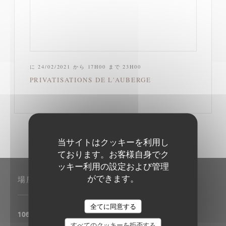
に 24/02/2021 から 17H00 まで 23H00
PRIVATISATIONS DE L'AUBERGE
当サイトはクッキーを利用し
ております。お客様自身でク
ッキー利用の設定および管理
ができます。
場所
全てに同意する
((新しいウィ
106 RUE DE LA FOLIE MERICOURT 75011 PARIS
すべてのクッキーを拒否する