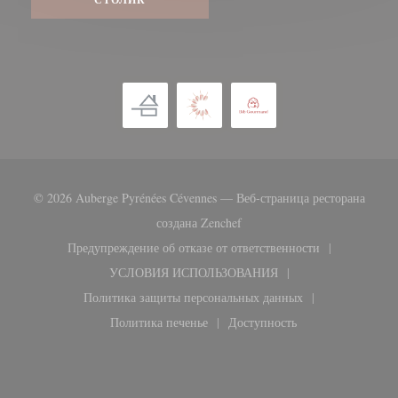
© 2026 Auberge Pyrénées Cévennes — Веб-страница ресторана
((открывается в новом окне)
создана
Zenchef
Предупреждение об отказе от ответственности
((открывается в новом окне))
УСЛОВИЯ ИСПОЛЬЗОВАНИЯ
((открывается в новом окне))
Политика защиты персональных данных
((открывается в новом окне))
Политика печенье
Доступность
((открывается в новом окне))
((открывается в новом ок