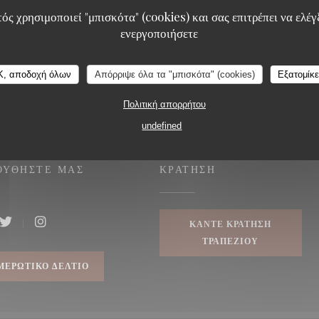
ός χρησιμοποιεί "μπισκότα" (cookies) και σας επιτρέπει να ελέγξ
ενεργοποιήσετε
K, αποδοχή όλων
Απόρριψε όλα τα "μπισκότα" (cookies)
Εξατομίκ
Πολιτική απορρήτου
undefined
ΟΥΘΉΣΤΕ ΜΑΣ
ΚΡΆΤΗΣΗ
ΚΆΝΤΕ ΚΡΆΤΗΣΗ
ook ((ανοίγει σε νέο παράθυρο))
Twitter ((ανοίγει σε νέο παράθυρο))
Instagram ((ανοίγει σε νέο παράθυρο))
ΤΡΑΠΕΖΙΟΎ
ΜΕΡΩΤΙΚΌ ΔΕΛΤΊΟ