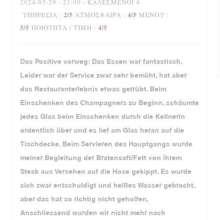
2024-03-29
- 21:00 - ΚΑΛΕΣΜΈΝΟΙ 4
2
/5
4
/5
ΥΠΗΡΕΣΊΑ
:
ΑΤΜΌΣΦΑΙΡΑ
:
ΜΕΝΟΎ
:
5
/5
4
/5
ΠΟΙΌΤΗΤΑ / ΤΙΜΉ
:
Das Positive vorweg: Das Essen war fantastisch.
Leider war der Service zwar sehr bemüht, hat aber
das Restauranterlebnis etwas getrübt. Beim
Einschenken des Champagners zu Beginn, schäumte
jedes Glas beim Einschenken durch die Kellnerin
ordentlich über und es lief am Glas heran auf die
Tischdecke. Beim Servieren des Hauptgangs wurde
meiner Begleitung der Bratensaft/Fett von ihrem
Steak aus Versehen auf die Hose gekippt. Es wurde
sich zwar entschuldigt und heißes Wasser gebracht,
aber das hat so richtig nicht geholfen.
Anschliessend wurden wir nicht mehr nach