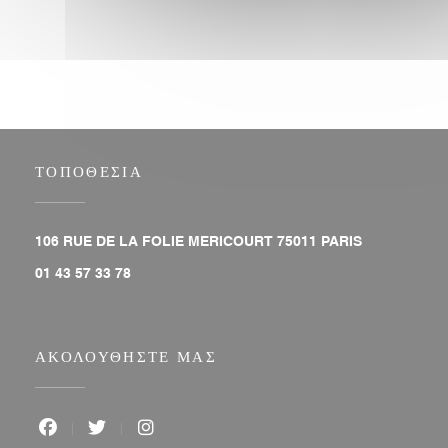
ΤΟΠΟΘΕΣΊΑ
((ανοίγει σε ν
106 RUE DE LA FOLIE MERICOURT 75011 PARIS
01 43 57 33 78
ΑΚΟΛΟΥΘΉΣΤΕ ΜΑΣ
Facebook ((ανοίγει σε νέο παράθυρο))
Twitter ((ανοίγει σε νέο παράθυρο))
Instagram ((ανοίγει σε νέο παράθυρο))