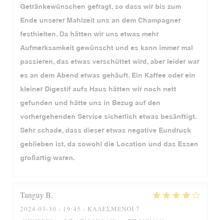
Getränkewünschen gefragt, so dass wir bis zum
Ende unserer Mahlzeit uns an dem Champagner
festhielten. Da hätten wir uns etwas mehr
Aufmerksamkeit gewünscht und es kann immer mal
passieren, das etwas verschüttet wird, aber leider war
es an dem Abend etwas gehäuft. Ein Kaffee oder ein
kleiner Digestif aufs Haus hätten wir noch nett
gefunden und hätte uns in Bezug auf den
vorhergehenden Service sicherlich etwas besänftigt.
Sehr schade, dass dieser etwas negative Eundruck
geblieben ist, da sowohl die Location und das Essen
großartig waren.
Tanguy
B
2024-03-30
- 19:45 - ΚΑΛΕΣΜΈΝΟΙ 7