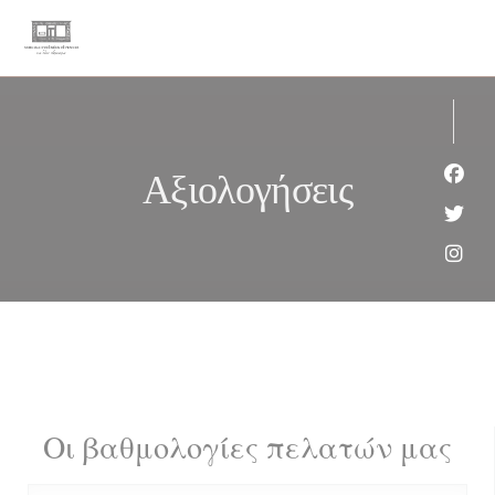
Πίνακας διαχείρισης "Μπισκότων" (Cookies)
Αξιολογήσεις
Face
Twit
Inst
Οι βαθμολογίες πελατών μας