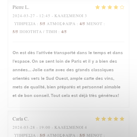
Pierre
L
2024-03-27
- 12:45 - ΚΑΛΕΣΜΈΝΟΙ 3
5
/5
4
/5
ΥΠΗΡΕΣΊΑ
:
ΑΤΜΌΣΦΑΙΡΑ
:
ΜΕΝΟΎ
:
5
/5
4
/5
ΠΟΙΌΤΗΤΑ / ΤΙΜΉ
:
On est dès l'arrivée transporté dans le temps et dans
l'espace. On se sent loin de Paris et il y a bien des
années... Jolie carte avec des grands classiques
orientés vers le Sud Ouest, ample carte des vins,
mets de qualité, bien préparés et personnel aimable
et de bon conseil. Tout cela est déjà très généreux!
Carla
C
2024-03-28
- 19:00 - ΚΑΛΕΣΜΈΝΟΙ 4
5
/5
5
/5
ΥΠΗΡΕΣΊΑ
:
ΑΤΜΌΣΦΑΙΡΑ
:
ΜΕΝΟΎ
: