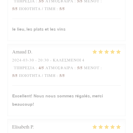
3
/5
5
/5
ΥΠΗΡΕΣΊΑ
:
ΑΤΜΌΣΦΑΙΡΑ
:
ΜΕΝΟΎ
:
5
/5
5
/5
ΠΟΙΌΤΗΤΑ / ΤΙΜΉ
:
le lieu, les plats et les vins
Arnaud
D
2024-03-30
- 20:30 - ΚΑΛΕΣΜΈΝΟΙ 4
4
/5
5
/5
ΥΠΗΡΕΣΊΑ
:
ΑΤΜΌΣΦΑΙΡΑ
:
ΜΕΝΟΎ
:
5
/5
5
/5
ΠΟΙΌΤΗΤΑ / ΤΙΜΉ
:
Excellent! Nous nous sommes régalés, merci
beaucoup!
Elisabeth
P