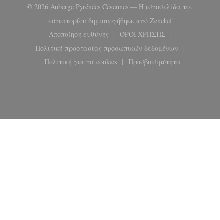
© 2026 Auberge Pyrénées Cévennes — Η ιστοσελίδα του
((ανοίγει σε ν
εστιατορίου δημιουργήθηκε από
Zenchef
Αποποίηση ευθύνης
ΌΡΟΙ ΧΡΉΣΗΣ
((ανοίγει σε νέο παράθυρο))
((ανοίγει σε νέο παρά
Πολιτική προστασίας προσωπικών δεδομένων
((ανοίγει σε νέο παράθυρο))
Πολιτική για τα cookies
Προσβασιμότητα
((ανοίγει σε νέο παράθυρο))
((ανοίγει σε νέο παρ