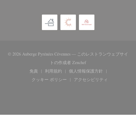
© 2026 Auberge Pyrénées Cévennes — このレストランウェブサイ
((新しいウィンドウで開き
トの作成者
Zenchef
免責
利用規約
個人情報保護方針
((新しいウィンドウで開きます))
((新しいウィンドウで開きます))
((新しいウィンドウで開き
クッキー ポリシー
アクセシビリティ
((新しいウィンドウで開きます))
((新しいウィンドウで開