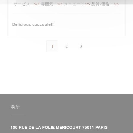
5
/5
5
/5
5
/5
5
/5
サービス
:
雰囲気
:
メニュー
:
品質-価格
:
Delicious cassoulet!
1
2
3
場所
((新しいウィ
106 RUE DE LA FOLIE MERICOURT 75011 PARIS