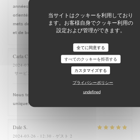
années... Jolie carte avec des grands classiques
当サイトはクッキーを利用しており
orientés vers le Sud Ouest, ample carte des vins,
ます。お客様自身でクッキー利用の
mets de qualité, bien préparés et personnel aimable
設定および管理ができます。
et de bon conseil. Tout cela est déjà très généreux!
全てに同意する
Carla
C
すべてのクッキーを拒否する
2024-03-28
- 19:00 - ゲスト 4
カスタマイズする
5
/5
5
/5
5
/5
5
/5
サービス
:
雰囲気
:
メニュー
:
品質-価格
:
プライバシーポリシー
undefined
Nous tombons amourex de cette restaurant. C‘est
unique!
Dale
S
2024-03-26
- 12:30 - ゲスト 2