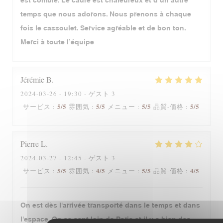
est comblé. Le cadre est chaleureux et d’un autre
temps que nous adorons. Nous prenons à chaque
fois le cassoulet. Service agréable et de bon ton.
Merci à toute l’équipe
Jérémie
B
2024-03-26
- 19:30 - ゲスト 3
5
/5
5
/5
5
/5
5
/5
サービス
:
雰囲気
:
メニュー
:
品質-価格
:
Pierre
L
2024-03-27
- 12:45 - ゲスト 3
5
/5
4
/5
5
/5
4
/5
サービス
:
雰囲気
:
メニュー
:
品質-価格
:
On est dès l'arrivée transporté dans le temps et dans
l'espace. On se sent loin de Paris et il y a bien des