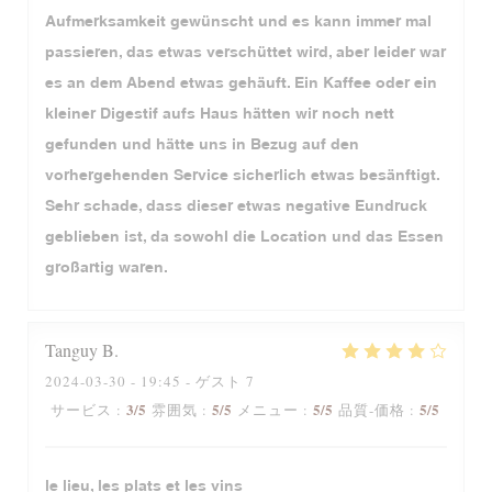
Aufmerksamkeit gewünscht und es kann immer mal
passieren, das etwas verschüttet wird, aber leider war
es an dem Abend etwas gehäuft. Ein Kaffee oder ein
kleiner Digestif aufs Haus hätten wir noch nett
gefunden und hätte uns in Bezug auf den
vorhergehenden Service sicherlich etwas besänftigt.
Sehr schade, dass dieser etwas negative Eundruck
geblieben ist, da sowohl die Location und das Essen
großartig waren.
Tanguy
B
2024-03-30
- 19:45 - ゲスト 7
3
/5
5
/5
5
/5
5
/5
サービス
:
雰囲気
:
メニュー
:
品質-価格
:
le lieu, les plats et les vins