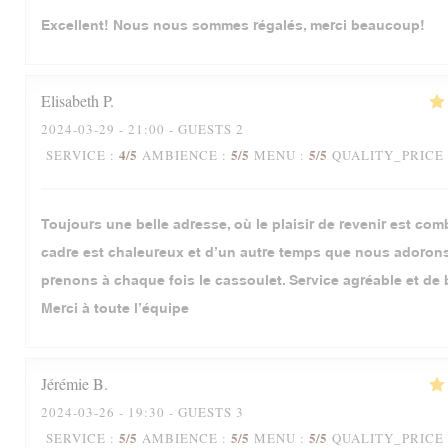
Excellent! Nous nous sommes régalés, merci beaucoup!
Elisabeth
P
2024-03-29
- 21:00 - GUESTS 2
4
/5
5
/5
5
/5
SERVICE
:
AMBIENCE
:
MENU
:
QUALITY_PRICE
Toujours une belle adresse, où le plaisir de revenir est com
cadre est chaleureux et d’un autre temps que nous adoron
prenons à chaque fois le cassoulet. Service agréable et de 
Merci à toute l’équipe
Jérémie
B
2024-03-26
- 19:30 - GUESTS 3
5
/5
5
/5
5
/5
SERVICE
:
AMBIENCE
:
MENU
:
QUALITY_PRICE