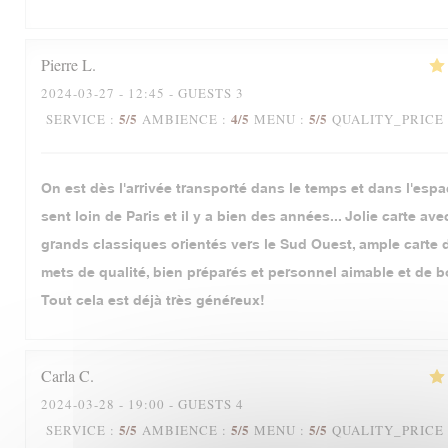
Pierre
L
2024-03-27
- 12:45 - GUESTS 3
5
/5
4
/5
5
/5
SERVICE
:
AMBIENCE
:
MENU
:
QUALITY_PRICE
On est dès l'arrivée transporté dans le temps et dans l'espa
sent loin de Paris et il y a bien des années... Jolie carte av
grands classiques orientés vers le Sud Ouest, ample carte d
mets de qualité, bien préparés et personnel aimable et de b
Tout cela est déjà très généreux!
Carla
C
2024-03-28
- 19:00 - GUESTS 4
5
/5
5
/5
5
/5
SERVICE
:
AMBIENCE
:
MENU
:
QUALITY_PRICE