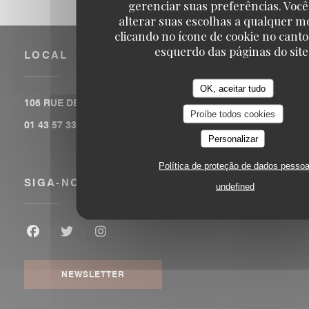
gerenciar suas preferências. Voc
alterar suas escolhas a qualquer 
clicando no ícone de cookie no canto
esquerdo das páginas do site
LOCAL
OK, aceitar tudo
((abre numa 
106 RUE DE LA FOLIE MERICOURT 75011 PARIS
Proíbe todos cookies
01 43 57 33 78
Personalizar
Política de proteção de dados pessoa
SIGA-NOS
undefined
Facebook ((abre numa nova janela))
Twitter ((abre numa nova janela))
Instagram ((abre numa nova janela)
NEWSLETTER