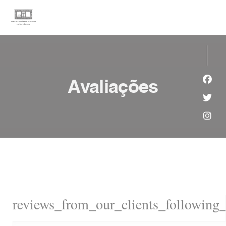
Painel de Gerenciamento de Cookies
Avaliações
Face
Twit
Inst
reviews_from_our_clients_following