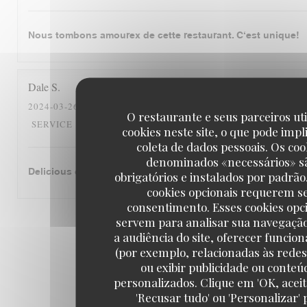
Nous tombons amourex de cette restaurant. C‘est unique!
Dale
S
2024-03-26
- 12:30 - GUESTS 2
O restaurante e seus parceiros ut
5
/5
5
/5
5
/5
SERVICE
:
AMBIENCE
:
MENU
:
QUALITY_PRICE
cookies neste site, o que pode impl
coleta de dados pessoais. Os coo
denominados «necessários» s
Delicious cassoulet!
obrigatórios e instalados por padrão
cookies opcionais requerem s
consentimento. Esses cookies opc
servem para analisar sua navegaçã
1
2
3
a audiência do site, oferecer funcio
(por exemplo, relacionadas às redes 
ou exibir publicidade ou conteú
personalizados. Clique em 'OK, aceit
'Recusar tudo' ou 'Personalizar' 