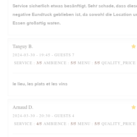
Service sicherlich etwas besänftigt. Sehr schade, dass dies
negative Eundruck geblieben ist, da sowohl die Location 
Essen großartig waren.
Tanguy
B
2024-03-30
- 19:45 - GUESTS 7
3
/5
5
/5
5
/5
SERVICE
:
AMBIENCE
:
MENU
:
QUALITY_PRICE
le lieu, les plats et les vins
Arnaud
D
2024-03-30
- 20:30 - GUESTS 4
4
/5
5
/5
5
/5
SERVICE
:
AMBIENCE
:
MENU
:
QUALITY_PRICE