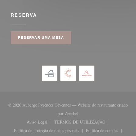
RESERVA
RESERVAR UMA MESA
© 2026 Auberge Pyrénées Cévennes — Website do restaurante criado
((abre numa nova janela))
por
Zenchef
Aviso Legal
TERMOS DE UTILIZAÇÃO
((abre numa nova janela))
((abre numa nova janela))
Política de proteção de dados pessoais
Política de cookies
((abre numa nova janela))
((abre numa nova 