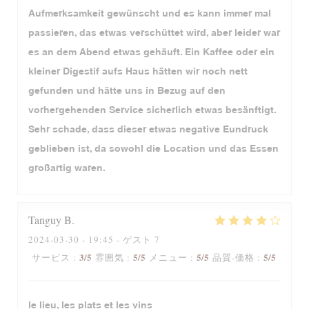
Aufmerksamkeit gewünscht und es kann immer mal
passieren, das etwas verschüttet wird, aber leider war
es an dem Abend etwas gehäuft. Ein Kaffee oder ein
kleiner Digestif aufs Haus hätten wir noch nett
gefunden und hätte uns in Bezug auf den
vorhergehenden Service sicherlich etwas besänftigt.
Sehr schade, dass dieser etwas negative Eundruck
geblieben ist, da sowohl die Location und das Essen
großartig waren.
Tanguy
B
2024-03-30
- 19:45 - ゲスト 7
3
/5
5
/5
5
/5
5
/5
サービス
:
雰囲気
:
メニュー
:
品質-価格
:
le lieu, les plats et les vins