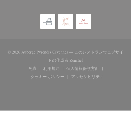
© 2026 Auberge Pyrénées Cévennes — このレストランウェブサイ
((新しいウィンドウで開き
トの作成者
Zenchef
免責
利用規約
個人情報保護方針
((新しいウィンドウで開きます))
((新しいウィンドウで開きます))
((新しいウィンドウで開き
クッキー ポリシー
アクセシビリティ
((新しいウィンドウで開きます))
((新しいウィンドウで開