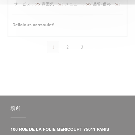
5
/5
5
/5
5
/5
5
/5
サービス
:
雰囲気
:
メニュー
:
品質-価格
:
Delicious cassoulet!
1
2
3
場所
((新しいウィ
106 RUE DE LA FOLIE MERICOURT 75011 PARIS