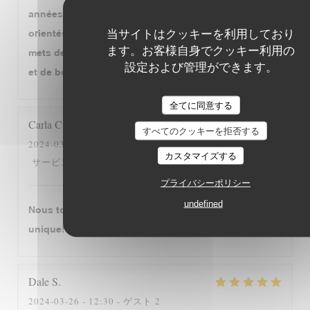
années... Jolie carte avec des grands classiques
当サイトはクッキーを利用しており
orientés vers le Sud Ouest, ample carte des vins,
ます。お客様自身でクッキー利用の
mets de qualité, bien préparés et personnel aimable
設定および管理ができます。
et de bon conseil. Tout cela est déjà très généreux!
全てに同意する
Carla
C
すべてのクッキーを拒否する
2024-03-28
- 19:00 - ゲスト 4
カスタマイズする
5
/5
5
/5
5
/5
5
/5
サービス
:
雰囲気
:
メニュー
:
品質-価格
:
プライバシーポリシー
undefined
Nous tombons amourex de cette restaurant. C‘est
unique!
Dale
S
2024-03-26
- 12:30 - ゲスト 2