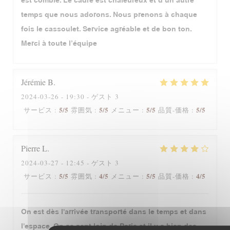
est comblé. Le cadre est chaleureux et d’un autre
temps que nous adorons. Nous prenons à chaque
fois le cassoulet. Service agréable et de bon ton.
Merci à toute l’équipe
Jérémie
B
2024-03-26
- 19:30 - ゲスト 3
5
/5
5
/5
5
/5
5
/5
サービス
:
雰囲気
:
メニュー
:
品質-価格
:
Pierre
L
2024-03-27
- 12:45 - ゲスト 3
5
/5
4
/5
5
/5
4
/5
サービス
:
雰囲気
:
メニュー
:
品質-価格
:
On est dès l'arrivée transporté dans le temps et dans
l'espace. On se sent loin de Paris et il y a bien des