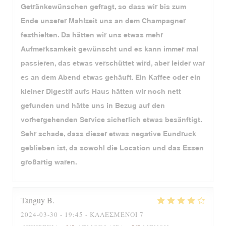
Getränkewünschen gefragt, so dass wir bis zum
Ende unserer Mahlzeit uns an dem Champagner
festhielten. Da hätten wir uns etwas mehr
Aufmerksamkeit gewünscht und es kann immer mal
passieren, das etwas verschüttet wird, aber leider war
es an dem Abend etwas gehäuft. Ein Kaffee oder ein
kleiner Digestif aufs Haus hätten wir noch nett
gefunden und hätte uns in Bezug auf den
vorhergehenden Service sicherlich etwas besänftigt.
Sehr schade, dass dieser etwas negative Eundruck
geblieben ist, da sowohl die Location und das Essen
großartig waren.
Tanguy
B
2024-03-30
- 19:45 - ΚΑΛΕΣΜΈΝΟΙ 7