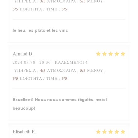
3
/5
5
/5
ΥΠΗΡΕΣΊΑ
:
ΑΤΜΌΣΦΑΙΡΑ
:
ΜΕΝΟΎ
:
5
/5
5
/5
ΠΟΙΌΤΗΤΑ / ΤΙΜΉ
:
le lieu, les plats et les vins
Arnaud
D
2024-03-30
- 20:30 - ΚΑΛΕΣΜΈΝΟΙ 4
4
/5
5
/5
ΥΠΗΡΕΣΊΑ
:
ΑΤΜΌΣΦΑΙΡΑ
:
ΜΕΝΟΎ
:
5
/5
5
/5
ΠΟΙΌΤΗΤΑ / ΤΙΜΉ
:
Excellent! Nous nous sommes régalés, merci
beaucoup!
Elisabeth
P