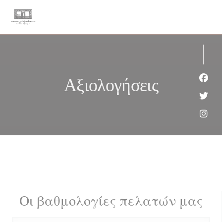
Πίνακας διαχείρισης "Μπισκότων" (Cookies)
Αξιολογήσεις
Face
Twit
Inst
Οι βαθμολογίες πελατών μας