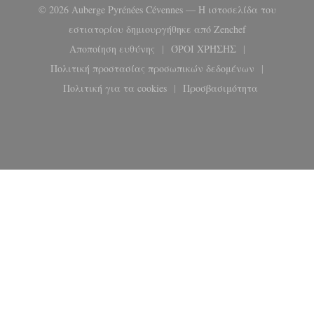
© 2026 Auberge Pyrénées Cévennes — Η ιστοσελίδα του
((ανοίγει σε ν
εστιατορίου δημιουργήθηκε από
Zenchef
Αποποίηση ευθύνης
ΌΡΟΙ ΧΡΉΣΗΣ
((ανοίγει σε νέο παράθυρο))
((ανοίγει σε νέο παρά
Πολιτική προστασίας προσωπικών δεδομένων
((ανοίγει σε νέο παράθυρο))
Πολιτική για τα cookies
Προσβασιμότητα
((ανοίγει σε νέο παράθυρο))
((ανοίγει σε νέο παρ