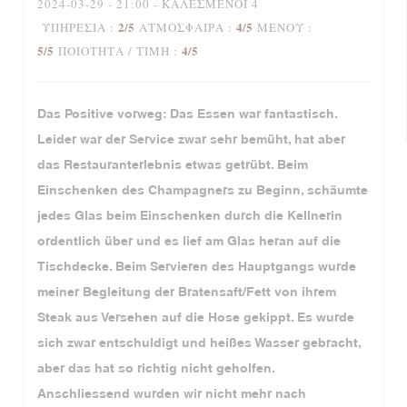
2024-03-29
- 21:00 - ΚΑΛΕΣΜΈΝΟΙ 4
2
/5
4
/5
ΥΠΗΡΕΣΊΑ
:
ΑΤΜΌΣΦΑΙΡΑ
:
ΜΕΝΟΎ
:
5
/5
4
/5
ΠΟΙΌΤΗΤΑ / ΤΙΜΉ
:
Das Positive vorweg: Das Essen war fantastisch.
Leider war der Service zwar sehr bemüht, hat aber
das Restauranterlebnis etwas getrübt. Beim
Einschenken des Champagners zu Beginn, schäumte
jedes Glas beim Einschenken durch die Kellnerin
ordentlich über und es lief am Glas heran auf die
Tischdecke. Beim Servieren des Hauptgangs wurde
meiner Begleitung der Bratensaft/Fett von ihrem
Steak aus Versehen auf die Hose gekippt. Es wurde
sich zwar entschuldigt und heißes Wasser gebracht,
aber das hat so richtig nicht geholfen.
Anschliessend wurden wir nicht mehr nach