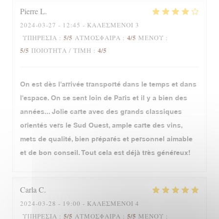
Pierre
L
2024-03-27
- 12:45 - ΚΑΛΕΣΜΈΝΟΙ 3
5
/5
4
/5
ΥΠΗΡΕΣΊΑ
:
ΑΤΜΌΣΦΑΙΡΑ
:
ΜΕΝΟΎ
:
5
/5
4
/5
ΠΟΙΌΤΗΤΑ / ΤΙΜΉ
:
On est dès l'arrivée transporté dans le temps et dans
l'espace. On se sent loin de Paris et il y a bien des
années... Jolie carte avec des grands classiques
orientés vers le Sud Ouest, ample carte des vins,
mets de qualité, bien préparés et personnel aimable
et de bon conseil. Tout cela est déjà très généreux!
Carla
C
2024-03-28
- 19:00 - ΚΑΛΕΣΜΈΝΟΙ 4
5
/5
5
/5
ΥΠΗΡΕΣΊΑ
:
ΑΤΜΌΣΦΑΙΡΑ
:
ΜΕΝΟΎ
: