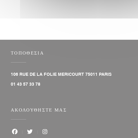
ΤΟΠΟΘΕΣΊΑ
((ανοίγει σε ν
106 RUE DE LA FOLIE MERICOURT 75011 PARIS
01 43 57 33 78
ΑΚΟΛΟΥΘΉΣΤΕ ΜΑΣ
Facebook ((ανοίγει σε νέο παράθυρο))
Twitter ((ανοίγει σε νέο παράθυρο))
Instagram ((ανοίγει σε νέο παράθυρο))