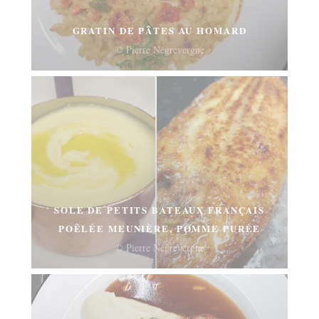
GRATIN DE PÂTES AU HOMARD
© Pierre Négrevergne
SOLE DE PETITS BATEAUX FRANÇAIS
POÊLÉE MEUNIÈRE, POMME PURÉE
© Pierre Négrevergne