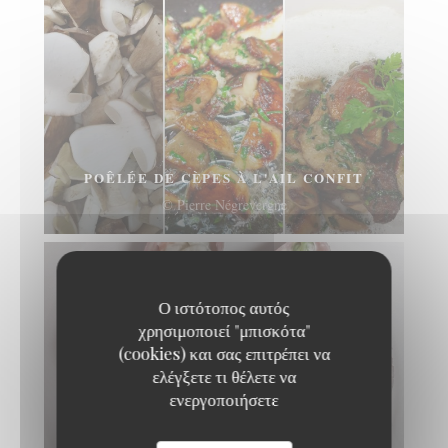
POÊLÉE DE CÈPES À L'AIL CONFIT
© Pierre Négrevergne
Ο ιστότοπος αυτός
χρησιμοποιεί "μπισκότα"
(cookies) και σας επιτρέπει να
ελέγξετε τι θέλετε να
ενεργοποιήσετε
MACÉDOINE DE LÉGUMES ET JAMBON