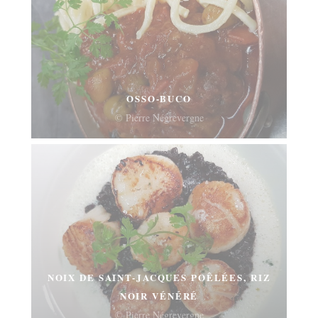
OSSO-BUCO
© Pierre Négrevergne
NOIX DE SAINT-JACQUES POÊLÉES, RIZ
NOIR VÉNÉRÉ
© Pierre Négrevergne