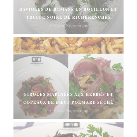
RAVIOLES DE ROMANS EN BOUILLON ET
TRUFFE NOIRE DE RICHERENCHES
© Pierre Négrevergne
GIROLES MARINÉES AUX HERBES ET
COPEAUX DE BŒUF POLMARD SÉCHÉ
© Pierre Négrevergne