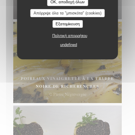
BLANC
OK, αποδοχή όλων
© Pierre Négrevergne
Απόρριψε όλα τα "μπισκότα" (cookies)
Εξατομίκευση
Πολιτική απορρήτου
undefined
POIREAUX VINAIGRETTE À LA TRUFFE
NOIRE DE RICHERENCHES
© Pierre Négrevergne