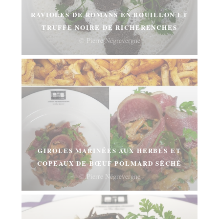
RAVIOLES DE ROMANS EN BOUILLON ET
TRUFFE NOIRE DE RICHERENCHES
© Pierre Négrevergne
GIROLES MARINÉES AUX HERBES ET
COPEAUX DE BŒUF POLMARD SÉCHÉ
© Pierre Négrevergne