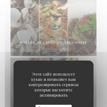
POÊLÉE DE CÈPES À L'AIL CONFIT
© Pierre Négrevergne
Этот сайт использует
кукис и позволяет вам
контролировать сервисы
которые вы хотите
активировать
MACÉDOINE DE LÉGUMES ET JAMBON