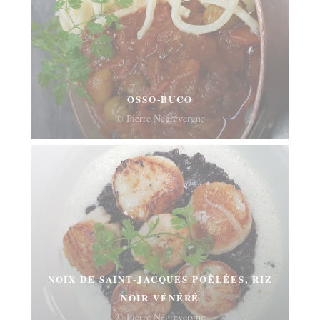
OSSO-BUCO
© Pierre Négrevergne
NOIX DE SAINT-JACQUES POÊLÉES, RIZ
NOIR VÉNÉRÉ
© Pierre Négrevergne