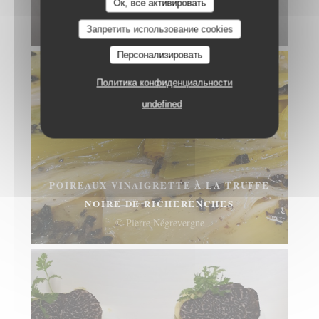
Ок, все активировать
BLANC
© Pierre Négrevergne
Запретить использование cookies
Персонализировать
Политика конфиденциальности
undefined
POIREAUX VINAIGRETTE À LA TRUFFE
NOIRE DE RICHERENCHES
© Pierre Négrevergne