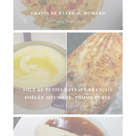
GRATIN DE PÂTES AU HOMARD
© Pierre Négrevergne
SOLE DE PETITS BATEAUX FRANÇAIS
POÊLÉE MEUNIÈRE, POMME PURÉE
© Pierre Négrevergne