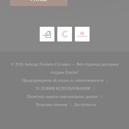
© 2026 Auberge Pyrénées Cévennes — Веб-страница ресторана
((открывается в новом окне)
создана
Zenchef
Предупреждение об отказе от ответственности
((открывается в новом окне))
УСЛОВИЯ ИСПОЛЬЗОВАНИЯ
((открывается в новом окне))
Политика защиты персональных данных
((открывается в новом окне))
Политика печенье
Доступность
((открывается в новом окне))
((открывается в новом ок