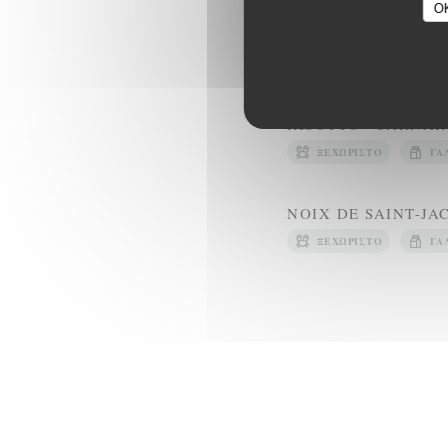
O
FILET D’ESTURGEO
ΨΆΡΙ
ΓΆΛΑ
RISOTTO “CARNAR
ΞΕΧΩΡΙΣΤΌ
ΓΆ
NOIX DE SAINT-JA
ΞΕΧΩΡΙΣΤΌ
ΓΆ