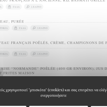
AU FRANÇAIS À L'ANCIENNE, RIZ BASMATI GRILLÉ
Ά
ΓΆΛΑ
ΣΈΛΙΝΟ
TEAU, PURÉE
ΤΊΚΙΑ
ΓΆΛΑ
ΣΈΛΙΝΟ
VEAU FRANÇAIS POÊLÉS, CRÈME, CHAMPIGNONS DE P
ΤΊΚΙΑ
ΓΆΛΑ
ΣΈΛΙΝΟ
AISE “NORMANDE” POÊLÉE (400 GR ENVIRON), JUS 
T FRITES MAISON
ός χρησιμοποιεί "μπισκότα" (cookies) και σας επιτρέπει να ελέγξ
FS BIO, FINES HERBES ET COMTÉ, SALADE
ενεργοποιήσετε
ΜΟΥΣΤΆΡΔΑ