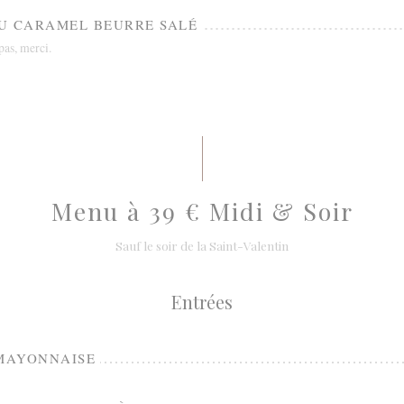
U CARAMEL BEURRE SALÉ
as, merci.
Menu à 39 € Midi & Soir
Sauf le soir de la Saint-Valentin
Entrées
 MAYONNAISE