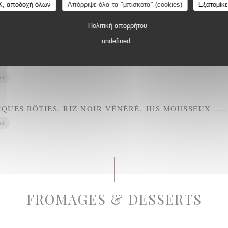
K, αποδοχή όλων
Απόρριψε όλα τα "μπισκότα" (cookies)
Εξατομίκ
N POÊLÉ, EPINARDS FRAIS ET BEURRE BLANC
Πολιτική απορρήτου
undefined
OLI” AUX GAMBAS BLACK TIGER RÔTIES AU TANDOO
ΛΑ
CQUES RÔTIES, RIZ NOIR VÉNÉRÉ, JUS MOUSSEUX
ΛΑ
FROMAGES & DESSERTS