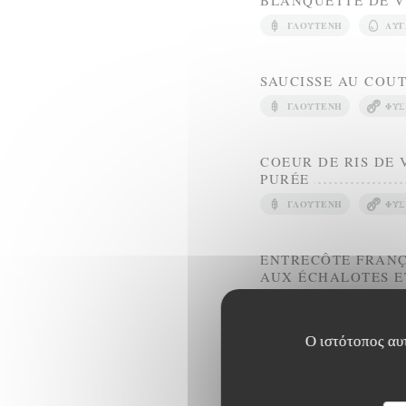
BLANQUETTE DE VE
ΓΛΟΥΤΈΝΗ
ΑΥΓ
SAUCISSE AU COU
ΓΛΟΥΤΈΝΗ
ΦΥΣ
COEUR DE RIS DE 
PURÉE
ΓΛΟΥΤΈΝΗ
ΦΥΣ
ENTRECÔTE FRANÇ
AUX ÉCHALOTES E
ΣΈΛΙΝΟ
Ο ιστότοπος αυτ
OMELETTE AUX OEU
ΑΥΓΆ
ΦΥΣΤΊΚΙΑ