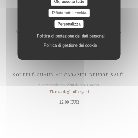
Ok, accetta tutto
12,00 EUR
Rifiuta tutti i cookie
Personalizza
GLACES ET SORBETS, UNE GLACE À PARIS,
EMMANUEL RYON MOF GLACIER
Politica di protezione dei dati personali
Elenco degli allergeni
Politica di gestione dei cookie
12,00 EUR
SOUFFLÉ CHAUD AU CARAMEL BEURRE SALÉ
A commander en début de repas, merci.
Elenco degli allergeni
12,00 EUR