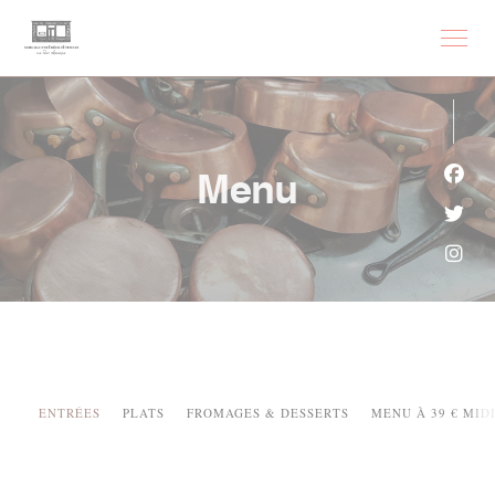
Personalizzazione delle tue scelte sui cookie
Menu
Face
Twitt
Inst
ENTRÉES
PLATS
FROMAGES & DESSERTS
MENU À 39 € MIDI