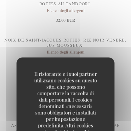
RÔTIES AU TANDOORI
Elenco degli allergeni
32,00 EUR
NOIX DE SAINT-JACQUES RÔTIES, RIZ NOIR VÉNÉRÉ,
JUS MOUSSEUX
Elenco degli allergeni
32,00 EUR
Il ristorante e i suoi partner
utilizzano cookies su questo
sito, che possono
comportare la raccolta di
dati personali. I cookies
FROMAGES & DESSERTS
denominati «necessari»
sono obbligatori e installati
per impostazione
predefinita. Altri cookies
ASSIETTE DE 3 FROMAGES SÉLECTIONNÉS PAR
CLÉMENT BROSSAULT DE LA FROMAGERIE