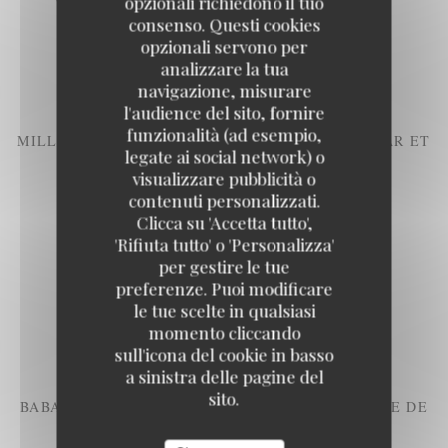
opzionali richiedono il tuo
GONCOURT, SALADE VERTE
consenso. Questi cookies
Elenco degli allergeni
opzionali servono per
analizzare la tua
12,00 EUR
navigazione, misurare
l'audience del sito, fornire
funzionalità (ad esempio,
MILLE FEUILLE À LA VANILLE DE MADAGASCAR ET
legate ai social network) o
CARAMEL AU BEURRE SALÉ
visualizzare pubblicità o
Elenco degli allergeni
contenuti personalizzati.
12,00 EUR
Clicca su 'Accetta tutto',
'Rifiuta tutto' o 'Personalizza'
per gestire le tue
TARTE TATIN, CRÈME FRAÎCHE D'ISIGNY
preferenze. Puoi modificare
Elenco degli allergeni
le tue scelte in qualsiasi
momento cliccando
12,00 EUR
sull'icona del cookie in basso
a sinistra delle pagine del
sito.
BABA AU RHUM, ANANAS INFUSÉ À LA VANILLE DE
MADAGASCAR
Elenco degli allergeni