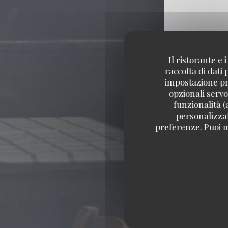
Il ristorante e
raccolta di dati
impostazione pre
opzionali servo
funzionalità (
personalizzati
preferenze. Puoi m
PU