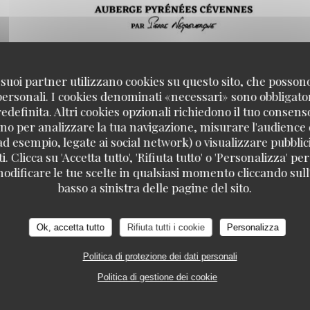
 i suoi partner utilizzano cookies su questo sito, che posso
 personali. I cookies denominati «necessari» sono obbligatori
definita. Altri cookies opzionali richiedono il tuo consens
no per analizzare la tua navigazione, misurare l'audience d
ad esempio, legate ai social network) o visualizzare pubblic
. Clicca su 'Accetta tutto', 'Rifiuta tutto' o 'Personalizza' per
odificare le tue scelte in qualsiasi momento cliccando sull'
basso a sinistra delle pagine del sito.
Ok, accetta tutto
Rifiuta tutti i cookie
Personalizza
Politica di protezione dei dati personali
B
106 RUE DE LA FOLIE MERICOURT 75011 P
Politica di gestione dei cookie