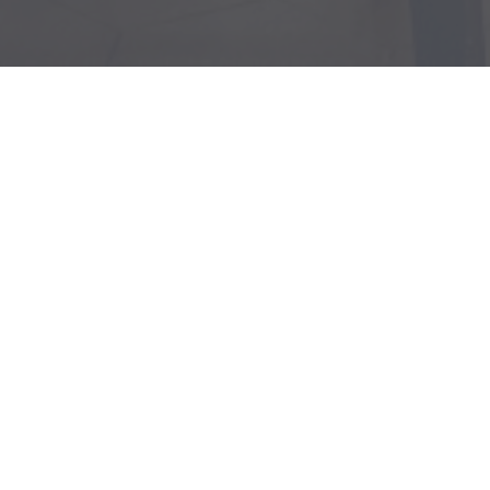
Benvenuto a
Auberge Pyrénée