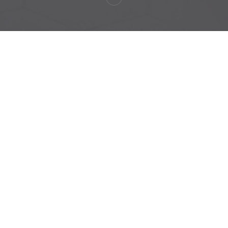
s Cévennes
Auberge Pyrén
In costruzione
Cartes des Vins Bouti