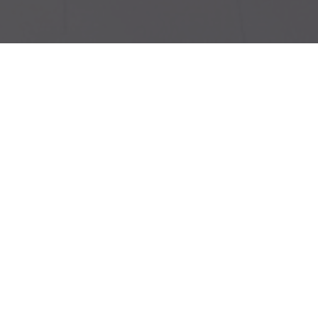
ées Cévennes
que Auberge Pyrénées Cévennes Pierre Négrevergne