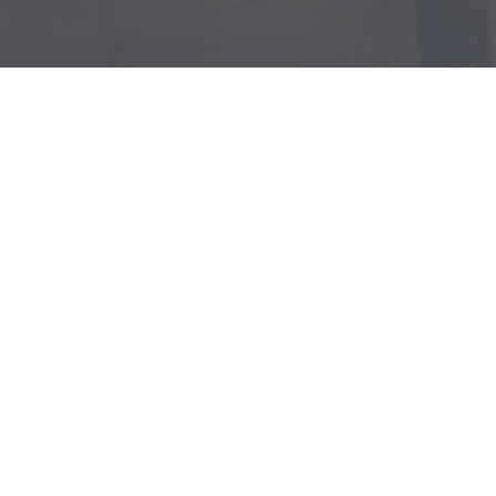
Bienvenue chez
Auberge Pyrénée