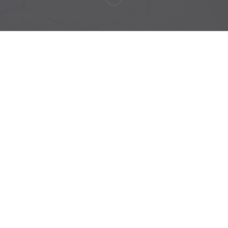
s Cévennes
Auberge Pyrén
Le restaurant est fermé pour des
Réouverture prévue en 2026.
Tellement hâte de vous retrouver