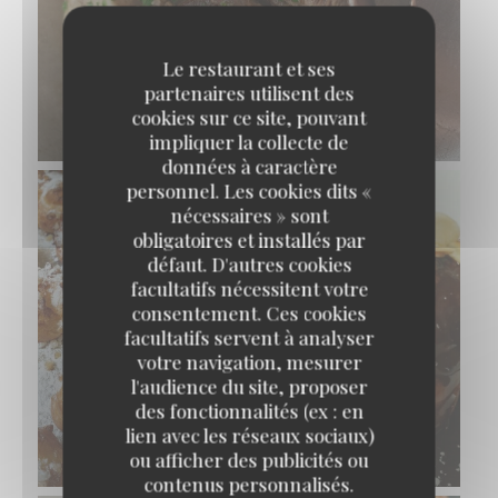
Le restaurant et ses
partenaires utilisent des
POT AU FEU AU BŒUF DE L’AUBRAC
cookies sur ce site, pouvant
© Pierre Négrevergne
impliquer la collecte de
données à caractère
personnel. Les cookies dits «
nécessaires » sont
obligatoires et installés par
défaut. D'autres cookies
facultatifs nécessitent votre
consentement. Ces cookies
facultatifs servent à analyser
votre navigation, mesurer
PROFITEROLES, GLACE VANILLE
l'audience du site, proposer
D’EMMANUEL RYON MOF GLACIER, SAUCE
des fonctionnalités (ex : en
CHOCOLAT
lien avec les réseaux sociaux)
© Pierre Négrevergne
ou afficher des publicités ou
contenus personnalisés.