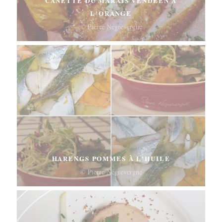
CANETTE DU MARAIS VENDÉEN À
L'ORANGE
© Pierre Négrevergne
HARENGS POMMES À L'HUILE
© Pierre Négrevergne