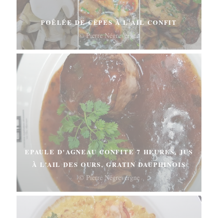
POÊLÉE DE CÈPES À L'AIL CONFIT
© Pierre Négrevergne
EPAULE D'AGNEAU CONFITE 7 HEURES, JUS
À L’AIL DES OURS, GRATIN DAUPHINOIS
© Pierre Négrevergne