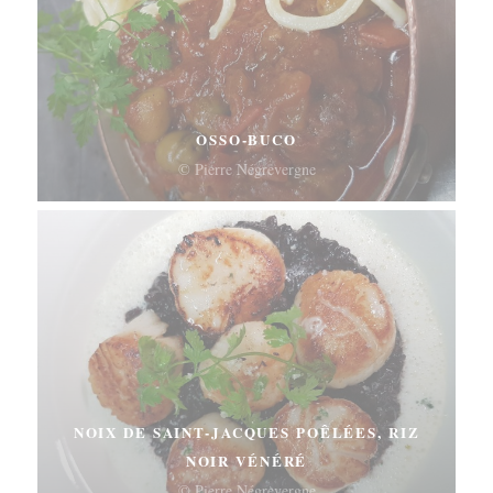
OSSO-BUCO
© Pierre Négrevergne
NOIX DE SAINT-JACQUES POÊLÉES, RIZ
NOIR VÉNÉRÉ
© Pierre Négrevergne