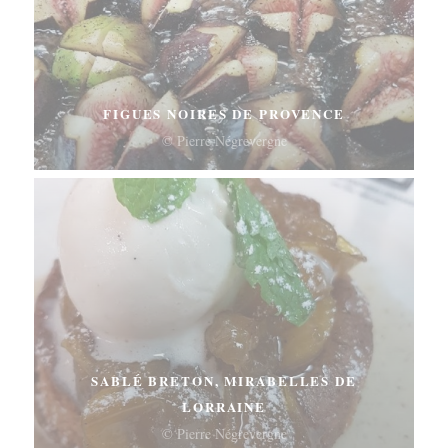
FIGUES NOIRES DE PROVENCE
© Pierre Négrevergne
SABLÉ BRETON, MIRABELLES DE
LORRAINE
© Pierre Négrevergne