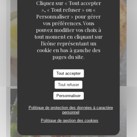
Cliquez sur « Tout accepter
», « Tout refuser » ou «
Personnaliser » pour gérer
vos préférences. Vous
pouvez modifier vos choix à
tout moment en cliquant sur
l'icône représentant un
cookie en bas à gauche des
pages du site.
SOLE DE PETITS BATEAUX FRANÇAIS
POÊLÉE MEUNIÈRE, POMME PURÉE
Tout accepter
© Pierre Négrevergne
Tout refuser
Personnaliser
Politique de protection des données à caractère
personnel
Politique de gestion des cookies