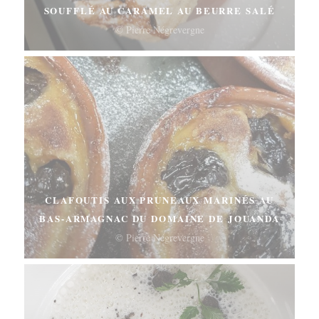
SOUFFLÉ AU CARAMEL AU BEURRE SALÉ
© Pierre Négrevergne
CLAFOUTIS AUX PRUNEAUX MARINÉS AU
BAS-ARMAGNAC DU DOMAINE DE JOUANDA
© Pierre Négrevergne